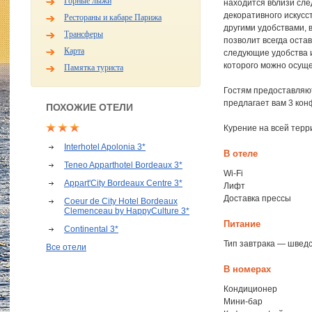
Горные лыжи
находится вблизи сл
декоративного искусс
Рестораны и кабаре Парижа
другими удобствами, 
Трансферы
позволит всегда оста
Карта
следующие удобства и 
которого можно осущ
Памятка туриста
Гостям предоставляют
предлагает вам 3 кон
ПОХОЖИЕ ОТЕЛИ
Курение на всей терр
Interhotel Apolonia 3*
В отеле
Teneo Apparthotel Bordeaux 3*
Wi-Fi
Appart'City Bordeaux Centre 3*
Лифт
Доставка прессы
Coeur de City Hotel Bordeaux
Clemenceau by HappyCulture 3*
Питание
Continental 3*
Тип завтрака — шведс
Все отели
В номерах
Кондиционер
Мини-бар