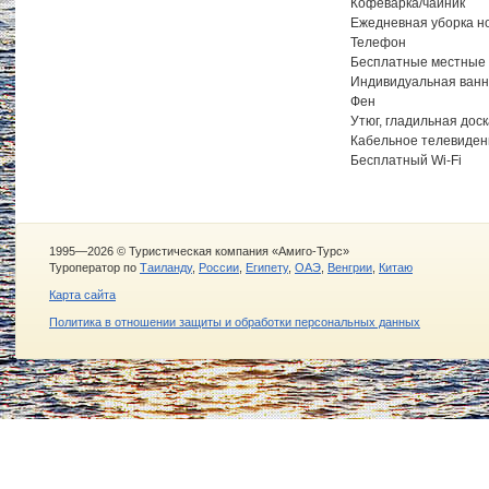
Кофеварка/чайник
Ежедневная уборка н
Телефон
Бесплатные местные 
Индивидуальная ванн
Фен
Утюг, гладильная дос
Кабельное телевиден
Бесплатный Wi-Fi
1995—2026 © Туристическая компания «Амиго-Турс»
Туроператор по
Таиланду
,
России
,
Египету
,
ОАЭ
,
Венгрии
,
Китаю
Карта сайта
Политика в отношении защиты и обработки персональных данных