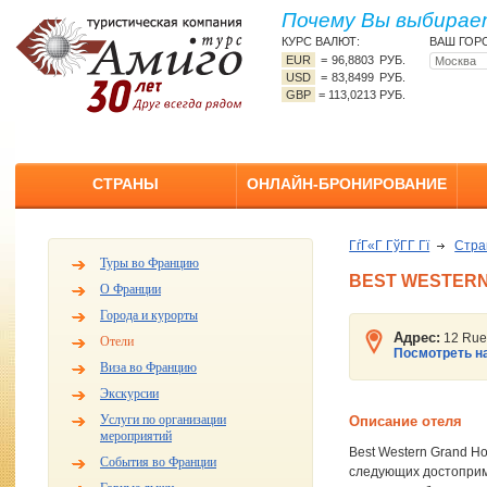
Почему Вы выбирает
КУРС ВАЛЮТ:
ВАШ ГОР
EUR
=
96,8803 РУБ.
USD
=
83,8499 РУБ.
GBP
=
113,0213 РУБ.
СТРАНЫ
ОНЛАЙН-БРОНИРОВАНИЕ
ГѓГ«Г ГўГ­Г Гї
Стр
Туры во Францию
BEST WESTERN
О Франции
Города и курорты
Адрес:
12 Rue
Отели
Посмотреть на
Виза во Францию
Экскурсии
Услуги по организации
Описание отеля
мероприятий
Best Western Grand Ho
События во Франции
следующих достоприме