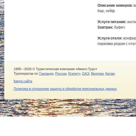
Описание номеров:
в
бар, сейф.
Услуги питания:
англи
Завтрак:
буфет.
Услуги отеля:
конфере
парковка рядом с оте
1995—2026 © Туристическая компания «Амиго-Турс»
Туроператор по
Таиланду
,
России
,
Египету
,
ОАЭ
,
Венгрии
,
Китаю
Карта сайта
Политика в отношении защиты и обработки персональных данных