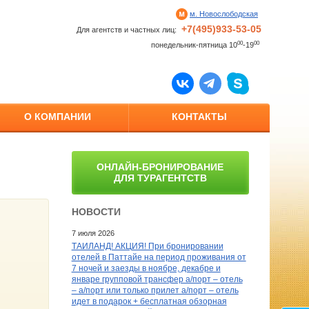
м. Новослободская
+7(495)933-53-05
Для агентств и частных лиц:
00
00
понедельник-пятница 10
-19
О КОМПАНИИ
КОНТАКТЫ
ОНЛАЙН-БРОНИРОВАНИЕ
ДЛЯ ТУРАГЕНТСТВ
НОВОСТИ
7 июля 2026
ТАИЛАНД! АКЦИЯ! При бронировании
отелей в Паттайе на период проживания от
7 ночей и заезды в ноябре, декабре и
январе групповой трансфер а/порт – отель
– а/порт или только прилет а/порт – отель
идет в подарок + бесплатная обзорная