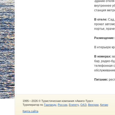
Здание отеля
внутреннее у
станция метро:
В отеле:
Сад,
прокат автомо
портье, праче
Размещение:
В нтерьере кр
В номерах:
ва
бар, радио-бу
телефонная св
обслуживание
Питание:
рест
1995—2026 © Туристическая компания «Амиго-Турс»
Туроператор по
Таиланду
,
России
,
Египету
,
ОАЭ
,
Венгрии
,
Китаю
Карта сайта