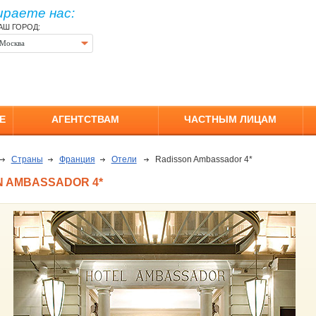
ираете нас:
АШ ГОРОД:
Москва
Е
АГЕНТСТВАМ
ЧАСТНЫМ ЛИЦАМ
Страны
Франция
Отели
Radisson Ambassador 4*
N AMBASSADOR 4*