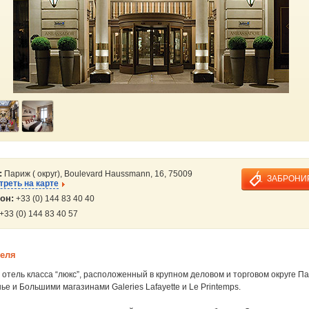
:
Париж ( округ), Boulevard Haussmann, 16, 75009
ЗАБРОНИ
реть на карте
он:
+33 (0) 144 83 40 40
+33 (0) 144 83 40 57
теля
тель класса “люкс”, расположенный в крупном деловом и торговом округе П
ье и Большими магазинами Galeries Lafayette и Le Printemps.