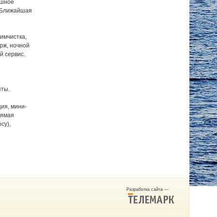
ошное
. Ближайшая
имчистка,
ерж, ночной
й сервис.
яты.
ия, мини-
рямая
су),
Разработка сайта —