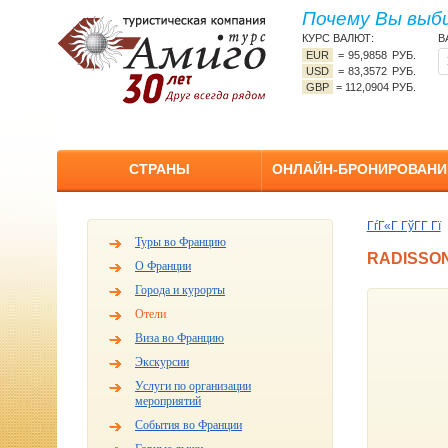
Почему Вы выб
КУРС ВАЛЮТ:
В
EUR
=
95,9858 РУБ.
USD
=
83,3572 РУБ.
GBP
=
112,0904 РУБ.
СТРАНЫ
ОНЛАЙН-БРОНИРОВАНИ
ГѓГ«Г ГўГ­Г Гї
Туры во Францию
RADISSO
О Франции
Города и курорты
Отели
Виза во Францию
Экскурсии
Услуги по организации
мероприятий
События во Франции