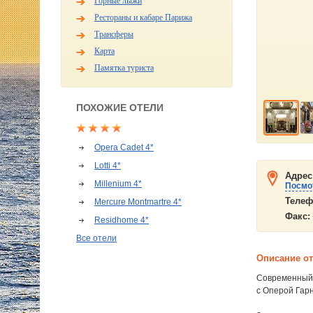
Горные лыжи
Рестораны и кабаре Парижа
Трансферы
Карта
Памятка туриста
ПОХОЖИЕ ОТЕЛИ
Opera Cadet 4*
Lotti 4*
Адрес
Millenium 4*
Посмот
Телеф
Mercure Montmartre 4*
Факс:
Residhome 4*
Все отели
Описание о
Современный о
с Оперой Гарн