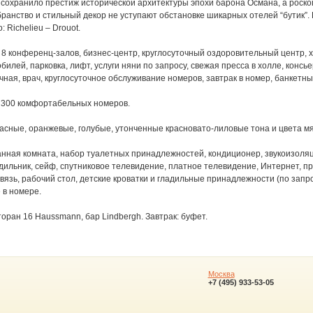
 сохранило престиж исторической архитектуры эпохи барона Османа, а роск
бранство и стильный декор не уступают обстановке шикарных отелей “бутик”
 Richelieu – Drouot.
 8 конференц-залов, бизнес-центр, круглосуточный оздоровительный центр, х
билей, парковка, лифт, услуги няни по запросу, свежая пресса в холле, консь
чная, врач, круглосуточное обслуживание номеров, завтрак в номер, банкетны
300 комфортабельных номеров.
асные, оранжевые, голубые, утонченные красновато-лиловые тона и цвета м
нная комната, набор туалетных принадлежностей, кондиционер, звукоизоляц
дильник, сейф, спутниковое телевидение, платное телевидение, Интернет, п
язь, рабочий стол, детские кроватки и гладильные принадлежности (по запро
 в номере.
оран 16 Haussmann, бар Lindbergh. Завтрак: буфет.
Москва
+7 (495) 933-53-05