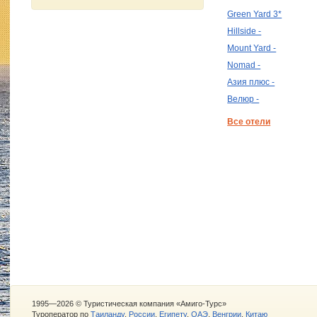
Green Yard 3*
Hillside -
Mount Yard -
Nomad -
Азия плюс -
Велюр -
Все отели
1995—2026 © Туристическая компания «Амиго-Турс»
Туроператор по
Таиланду
,
России
,
Египету
,
ОАЭ
,
Венгрии
,
Китаю