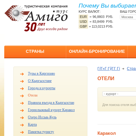
Почему Вы выбирает
КУРС ВАЛЮТ:
ВАШ ГОР
EUR
=
96,8803 РУБ.
USD
=
83,8499 РУБ.
GBP
=
113,0213 РУБ.
СТРАНЫ
ОНЛАЙН-БРОНИРОВАНИЕ
ГѓГ«Г ГўГ­Г Гї
Стр
Туры в Киргизию
ОТЕЛИ
О Кыргызстане
Города и курорты
Отели
Правила въезда в Кыргызстан
Для поиска отеля выб
Горнолыжный курорт Каракол
Озеро Иссык-Куль
Карта
Памятка туристу
Каракол