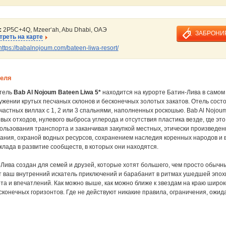
:
2P5C+4Q, Mzeerʻah, Abu Dhabi, ОАЭ
ЗАБРОНИ
реть на карте
https://babalnojoum.com/bateen-liwa-resort/
теля
тель
Bab Al Nojoum Bateen Liwa 5*
находится на курорте Батин-Лива в самом
ужении крутых песчаных склонов и бесконечных золотых закатов. Отель состо
астных виллах с 1, 2 или 3 спальнями, наполненных роскошью. Bab Al Nojou
вых отходов, нулевого выброса углерода и отсутствия пластика везде, где эт
ользования транспорта и заканчивая закупкой местных, этически произведе
тания, охраной водных ресурсов, сохранением наследия коренных народов и
клада в развитие сообществ, в которых они находятся.
Лива создан для семей и друзей, которые хотят большего, чем просто обычны
т ваш внутренний искатель приключений и барабанит в ритмах ушедшей эпохи
та и впечатлений. Как можно выше, как можно ближе к звездам на краю широк
сконечных горизонтов. Где не действуют никакие правила, ограничения, ожид