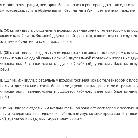
я стойка регистрации, ресторан, бар, терраса и ресторан, доставка еды и нап
уги консьержа, услуга обмена валют, бесплатный Wi-Fi, Бесплатная парковка
la
(50 кв. м) - вилла с отдельным входом: гостиная зона с телевизором с плоск
льня с одной очень большой двуспальной кроватью, ванная комната с душев
ручнями и биде, мини-кухня, макс. - 2 чел
la
(86 кв. м) - вилла с отдельным входом: гостиная зона с телевизором с плоск
пальни: одна - с одной очень большой двуспальной кроватью и вторая - с дву
 кроватями, 3 ванных комнаты с душевой кабиной, туалетом и биде, мини-кухн
 реб.)
la
(127 кв. м) - вилла с отдельным входом: гостиная зона с телевизором с плос
пальни: две спальни с очень большими двуспальными кроватями и третья - с 
 кроватями, 4 ванных комнаты с душевой кабиной, туалетом и биде, мини-кухн
 реб.)
2 кв. м) - вилла с отдельным входом: гостиная зона с телевизором с плоским э
альни, каждая спальня одной очень большой двуспальной кроватью, 4 ванных
ой, туалетом и биде, мини-кухня, макс. - 6 чел.