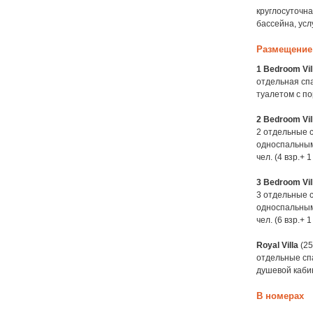
круглосуточна
бассейна, усл
Размещение
1 Bedroom Vil
отдельная спа
туалетом с по
2 Bedroom Vil
2 отдельные с
односпальными
чел. (4 взр.+ 1
3 Bedroom Vil
3 отдельные с
односпальными
чел. (6 взр.+ 1
Royal Villa
(25
отдельные сп
душевой кабин
В номерах