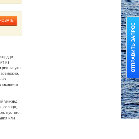
РОВАТЬ
 сердце
ит из
m реализуют
о возможно,
нных
 внесением
й уик-энд.
, солнца,
ого пустого
ания или