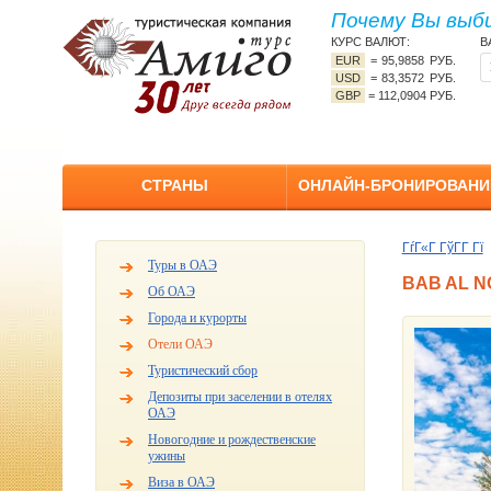
Почему Вы выб
КУРС ВАЛЮТ:
В
EUR
=
95,9858 РУБ.
USD
=
83,3572 РУБ.
GBP
=
112,0904 РУБ.
СТРАНЫ
ОНЛАЙН-БРОНИРОВАНИ
ГѓГ«Г ГўГ­Г Гї
Туры в ОАЭ
BAB AL N
Об ОАЭ
Города и курорты
Отели ОАЭ
Туристический сбор
Депозиты при заселении в отелях
ОАЭ
Новогодние и рождественские
ужины
Виза в ОАЭ