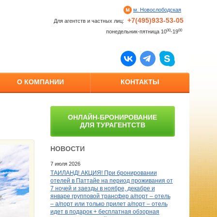
м. Новослободская
+7(495)933-53-05
Для агентств и частных лиц:
00
00
понедельник-пятница 10
-19
О КОМПАНИИ
КОНТАКТЫ
ОНЛАЙН-БРОНИРОВАНИЕ
ДЛЯ ТУРАГЕНТСТВ
НОВОСТИ
7 июля 2026
ТАИЛАНД! АКЦИЯ! При бронировании
отелей в Паттайе на период проживания от
7 ночей и заезды в ноябре, декабре и
январе групповой трансфер а/порт – отель
– а/порт или только прилет а/порт – отель
идет в подарок + бесплатная обзорная