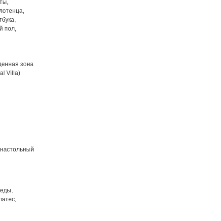
ты,
лотенца,
тбука,
й пол,
еденная зона
 Villa)
й настольный
педы,
латес,