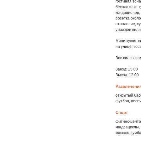
гостиная зона
бесплатные т
кондиционер, 
розетка около
отопление, с
у каждой вил
Мини-кухня: в
на улице, тос
Все виллы по
Заезд: 15:00
Выезд: 12:00
Развлечени
открытый басс
футбол, песоч
Спорт
фитнес-центр,
квадрациклы, 
массаж, зумба