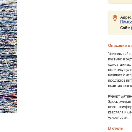
Адрес
Посмот
Сайт:
Описание о
Уникальный о
пустыни в окр
одноэтажных ч
политику нуле
начиная с исп
продуктов пи
позитивного в
Курорт Батин-
Здесь оживае
песка, комфор
квартала и бе
условности.
В отеле