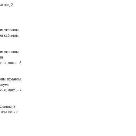
итков, 2
им экраном,
ой кабиной,
им экраном,
мя
я, макс. - 5
ким экраном,
двумя
я, макс. - 7
краном, 3
 комнаты с