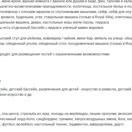
, мини-кухня, ванная комната с ванной или душем и биде, фен, тапочки и хала
уалетно-косметическими принадлежности, полотенца, постельное белье и по
телевизор с плоским экраном со спутниковыми каналами, сейф, сейф для ноу
 кровати, будильник, утюг, стиральная машина (только в Royal Villa), плиточны
ушильная машина, диван, настольные игры и/или пазлы, терраса
лы есть отдельный бассейн с видом и уличный камин-жаровня
ысокий стул для ребенка, кофеварка / чайник, мини-бар, мебель на улице, об
тер, обеденный уголок, обеденный стол, посудомоечная машина (только в Royal
дходят для размещения гостей с ограниченными возможностями.
я
ейн, детский бассейн, развлечения для детей - искусство и ремесла, детски
ное искусство и др.
 спа-центр, стрельба из лука, походы на верблюдах, пешие прогулки, велоси
песчаный зорд-болл, сэндбординг, треккинг, запуск воздушных змеев, йога, пи
, футбол, волейбол, настольный теннис, бадминтон, аквааэробика, дартс