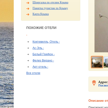
Шпаргалка по отелям Крыма
Памятка туристам по Крыму
Карта Крыма
ПОХОЖИЕ ОТЕЛИ
-
Коктевилль, Отель -
Ас-Эль -
Белый Грифон -
Фелиз Верано -
Арт-отель -
Все отели
Адрес
Посмот
Описание о
Пансионат нах