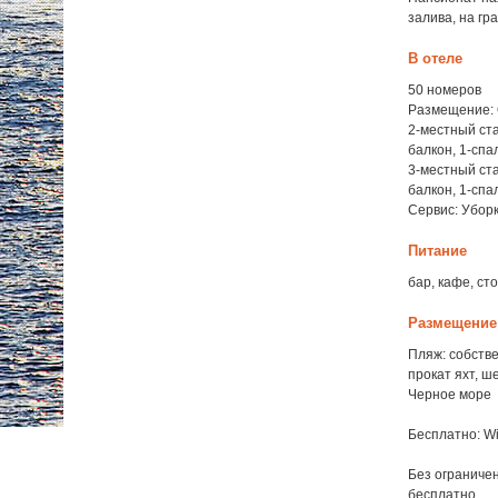
залива, на гр
В отеле
50 номеров
Размещение: 
2-местный ста
балкон, 1-спа
3-местный ста
балкон, 1-спа
Сервис: Уборк
Питание
бар, кафе, ст
Размещение
Пляж: собстве
прокат яхт, ш
Черное море
Бесплатно: Wi
Без ограничен
бесплатно.