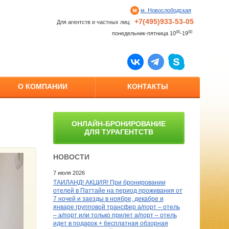
м. Новослободская
+7(495)933-53-05
Для агентств и частных лиц:
00
00
понедельник-пятница 10
-19
О КОМПАНИИ
КОНТАКТЫ
ОНЛАЙН-БРОНИРОВАНИЕ
ДЛЯ ТУРАГЕНТСТВ
НОВОСТИ
7 июля 2026
ТАИЛАНД! АКЦИЯ! При бронировании
отелей в Паттайе на период проживания от
7 ночей и заезды в ноябре, декабре и
январе групповой трансфер а/порт – отель
– а/порт или только прилет а/порт – отель
идет в подарок + бесплатная обзорная