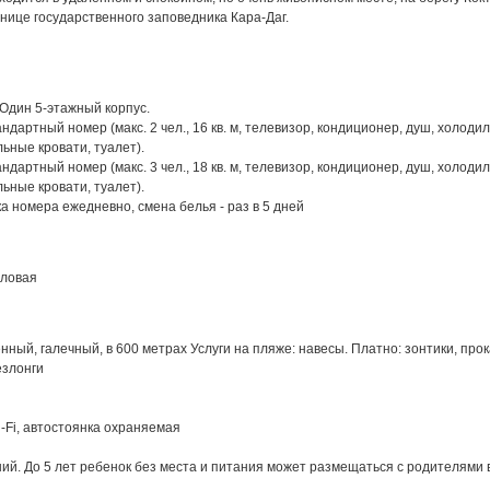
анице государственного заповедника Кара-Даг.
Один 5-этажный корпус.
ндартный номер (макс. 2 чел., 16 кв. м, телевизор, кондиционер, душ, холодил
льные кровати, туалет).
ндартный номер (макс. 3 чел., 18 кв. м, телевизор, кондиционер, душ, холодил
льные кровати, туалет).
а номера ежедневно, смена белья - раз в 5 дней
оловая
нный, галечный, в 600 метрах Услуги на пляже: навесы. Платно: зонтики, прок
езлонги
-Fi, автостоянка охраняемая
ий. До 5 лет ребенок без места и питания может размещаться с родителями 