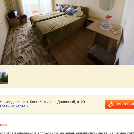
:
г. Феодосия, пгт. Коктебель, пер. Долинный, д. 29.
ЗАБРОНИ
реть на карте
теля
одится в удаленном и спокойном, но очень живописном месте, на берегу Кок