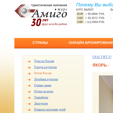
Почему Вы выб
КУРС ВАЛЮТ:
В
EUR
=
95,9858 РУБ.
USD
=
83,3572 РУБ.
GBP
=
112,0904 РУБ.
СТРАНЫ
ОНЛАЙН-БРОНИРОВАНИ
ГѓГ«Г ГўГ­Г Гї
Туры по России
ЯКОРЬ -
Города и курорты
Отели России
Лечебные курорты
Горные лыжи
Отдых на море
Трансферы
Экскурсии
Правила заселения детей