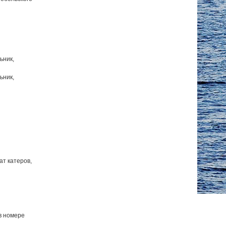
ьник,
ьник,
ат катеров,
в номере