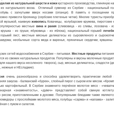
зделия из натуральной шерсти и кожи
кустарного производства, глиняную 
и из натурального воска. Отличный сувенир из Сербии - национальный го
 обувь с загнутыми вверх носами (опанци). В память о посещении п
ожно привезти брояницу (сербские плетеные четки). Многие туристы приоб
ой музыкой, наивную
живопись
Ковачицы, колубарские кружева, пиротские 
популярностью местные
вина и ракия
(сливовица - из сливы, лозовача - и
 крушка - из груши, ябуковица - из яблока), национальный горький
лечеб
 горький лист, местные мясные деликатесы из сыровяленого и сырокопче
, кавурма; необычные сорта меда и варенья, пряничные сердечки, кувшины
ских сетей водоснабжения в Сербии – питьевая.
Местные продукты
питания
ся из свежих натуральных продуктов. Популярны и вкусны молочные продукты
для нашего вкуса несоленого творога), сыр, мясные деликатесы, сладости (д
, нежные и НЕсладкие).
хня
очень разнообразна и способна удовлетворить практически любой 
яя закуска - балканский «бурек», слоёный пирог с сыром или мясом. «Кромп
лько картофельный. В Сербии знаменито перчёное молотое мясо - «чевапчи
инарная «знаменитость», «дувеч» представляет собой свиную котлет
 рисом, приготовленными в духовке. Популярными блюдами также являются
помидоры с прослойками молотого мяса, голубцы «сарма» и «капама» - зали
ёная с луком и салатом.