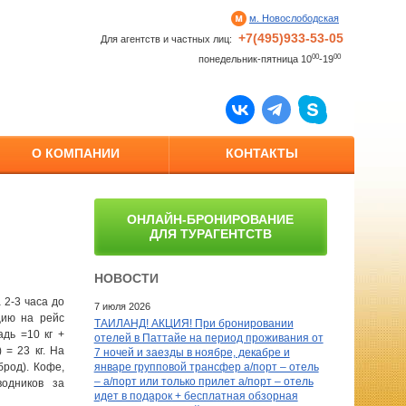
м. Новослободская
+7(495)933-53-05
Для агентств и частных лиц:
00
00
понедельник-пятница 10
-19
О КОМПАНИИ
КОНТАКТЫ
ОНЛАЙН-БРОНИРОВАНИЕ
ДЛЯ ТУРАГЕНТСТВ
НОВОСТИ
 2-3 часа до
7 июля 2026
цию на рейс
ТАИЛАНД! АКЦИЯ! При бронировании
адь =10 кг +
отелей в Паттайе на период проживания от
 = 23 кг. На
7 ночей и заезды в ноябре, декабре и
брод). Кофе,
январе групповой трансфер а/порт – отель
– а/порт или только прилет а/порт – отель
одников за
идет в подарок + бесплатная обзорная