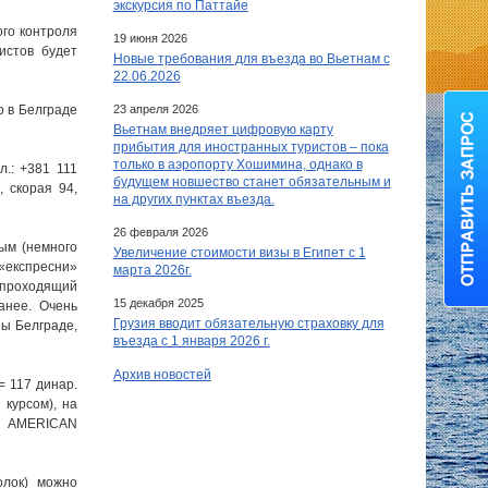
экскурсия по Паттайе
ого контроля
19 июня 2026
истов будет
Новые требования для въезда во Вьетнам с
22.06.2026
то в Белграде
23 апреля 2026
Вьетнам внедряет цифровую карту
прибытия для иностранных туристов – пока
только в аэропорту Хошимина, однако в
л.: +381 111
будущем новшество станет обязательным и
 скорая 94,
на других пунктах въезда.
26 февраля 2026
ым (немного
Увеличение стоимости визы в Египет c 1
«експресни»
марта 2026г.
а проходящий
15 декабря 2025
анее. Очень
Грузия вводит обязательную страховку для
ны Белграде,
въезда с 1 января 2026 г.
Архив новостей
= 117 динар.
курсом), на
, AMERICAN
олок) можно