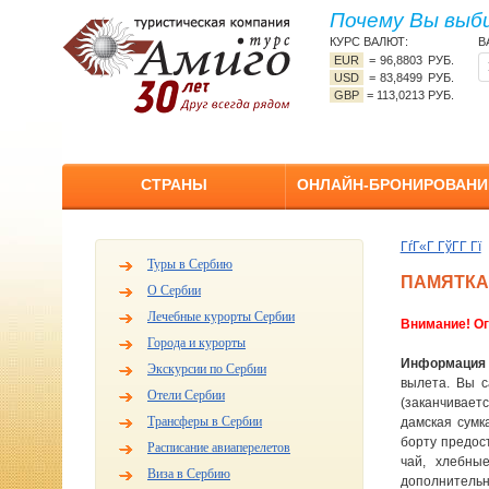
Почему Вы выб
КУРС ВАЛЮТ:
В
EUR
=
96,8803 РУБ.
USD
=
83,8499 РУБ.
GBP
=
113,0213 РУБ.
СТРАНЫ
ОНЛАЙН-БРОНИРОВАНИ
ГѓГ«Г ГўГ­Г Гї
Туры в Сербию
ПАМЯТКА
О Сербии
Лечебные курорты Сербии
Внимание! Ог
Города и курорты
Информация 
Экскурсии по Сербии
вылета. Вы с
Отели Сербии
(заканчивает
Трансферы в Сербии
дамская сумк
борту предос
Расписание авиаперелетов
чай, хлебны
Виза в Сербию
дополнительну