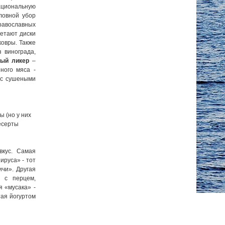
национальную
ловной убор
равославных
ретают диски
ковры. Также
з винограда,
ный ликер
–
ного мяса -
 с сушеными
 (но у них
есерты
вкус. Самая
ируса» - тот
чи». Другая
у с перцем,
 «мусака» -
тая йогуртом