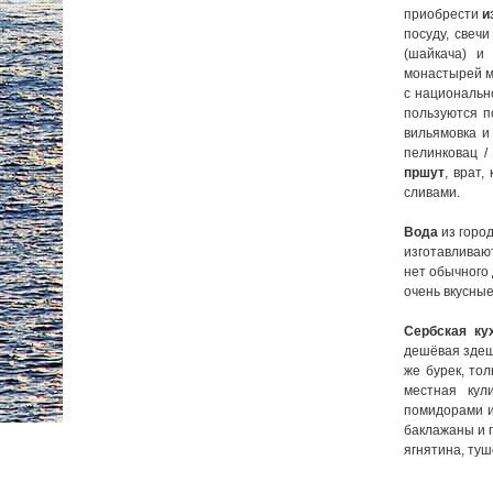
приобрести
и
посуду, свеч
(шайкача) и
монастырей м
с национальн
пользуются 
вильямовка и
пелинковац /
пршут
, врат
сливами.
Вода
из город
изготавливают
нет обычного 
очень вкусные
Сербская ку
дешёвая здешн
же бурек, то
местная кул
помидорами и
баклажаны и 
ягнятина, туш