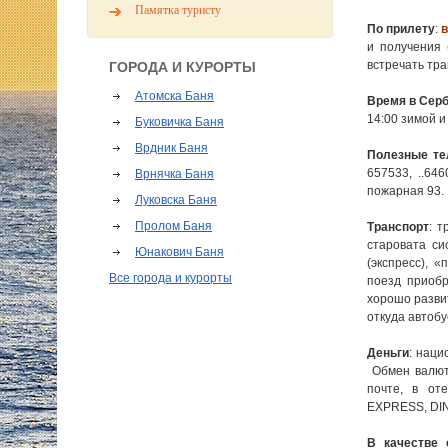
Памятка туристу
По прилету
:
и получения 
встречать тр
ГОРОДА И КУРОРТЫ
Атомска Баня
Время в Сер
14:00 зимой и
Буковичка Баня
Врдник Баня
Полезные т
657533, ..64
Врнячка Баня
пожарная 93.
Луковска Баня
Пролом Баня
Транспорт
: 
старовата си
Юнакович Баня
(экспресс), 
Все города и курорты
поезд приобр
хорошо разви
откуда автоб
Деньги
: наци
Обмен валюты
почте, в о
EXPRESS, DI
В качестве 