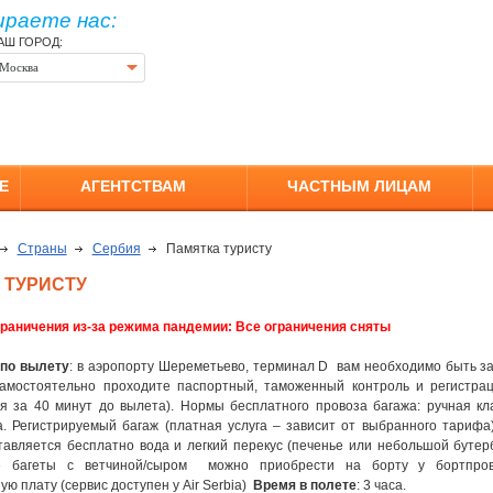
ираете нас:
АШ ГОРОД:
Москва
Е
АГЕНТСТВАМ
ЧАСТНЫМ ЛИЦАМ
Страны
Сербия
Памятка туристу
 ТУРИСТУ
раничения из-за режима пандемии
: Все ограничения сняты
по вылету
: в аэропорту Шереметьево, терминал D вам необходимо быть за
амостоятельно проходите паспортный, таможенный контроль и регистра
ся за 40 минут до вылета). Нормы бесплатного провоза багажа: ручная кл
а. Регистрируемый багаж (платная услуга – зависит от выбранного тарифа)
тавляется бесплатно вода и легкий перекус (печенье или небольшой бутер
е багеты с ветчиной/сыром можно приобрести на борту у бортпров
ю плату (сервис доступен у Air Serbia)
Время в полете
: 3 часа.