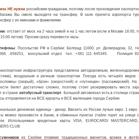
виза НЕ нужна
российским гражданам, поэтому после прохождения паспортн
багажа Вы смело выходите на трансфер. В зале прилета аэропорта тур
ансфер с их именами и фамилиями.
бии
: отстает от моск. на 2 часа зимой и на 1 час летом
(если в Москве 16:00, 
 15:00 летом)
. Просим сразу перевести часы.
елефоны
: Посольство РФ в Сербии: Белград 11000, ул. Делиградска, 32, те
6068, ..658251, консульский отдел тел.: +381 111 645345. Полиция 92,
транспортная инфраструктура представлена автодорожным, железнодорожн
стема), воздушным и речным транспортом. Поезда есть четырёх видов: 
«пословиц» (скорый), «брзи» (скоростной) и «путницки» (пассажирский). Н
ести билет достаточно сложно, поэтому стоит резервировать места зар
т в стране
автобусный транспорт
. Большой автовокзал есть в столице стра
усы отправляются на ВСЕ курорты и ВСЕ маленькие города Сербии.
ональная денежная единица - динар. Ввозить из России лучше евро. 1 евро 
 можно произвести в банке, в обменных пунктах (табло горит на улице с 
теле. Используемые кредитные карты VISA, EUROCARD/ MASTERCARD
NERS CLUB.
сувениров
из Сербии (помимо традиционных магнитов, кружек и футб