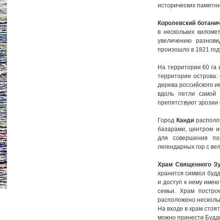
исторических памятни
Королевский ботани
в нескольких киломе
увеличению разнови
произошло в 1821 год
На территории 60 га 
территории острова: 
дерева российского и
вдоль петли самой
препятствуют эрозии
Город
Канди
располож
базарами, центром и
для совершения по
легендарных гор с ве
Храм Священного З
хранится символ будд
и доступ к нему имею
семьи. Храм постро
расположено нескольк
На входе в храм стоя
можно принести Будд