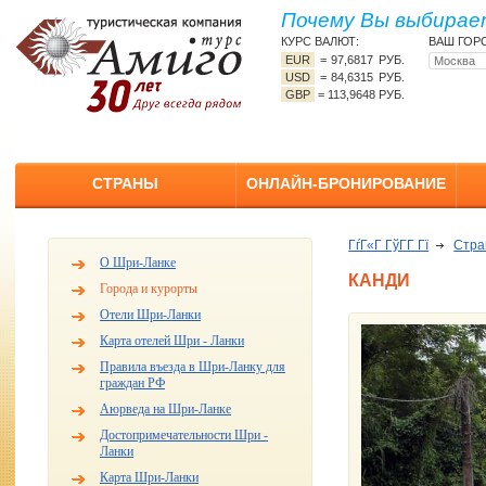
Почему Вы выбирает
КУРС ВАЛЮТ:
ВАШ ГОР
EUR
=
97,6817 РУБ.
USD
=
84,6315 РУБ.
GBP
=
113,9648 РУБ.
СТРАНЫ
ОНЛАЙН-БРОНИРОВАНИЕ
ГѓГ«Г ГўГ­Г Гї
Стр
О Шри-Ланке
КАНДИ
Города и курорты
Отели Шри-Ланки
Карта отелей Шри - Ланки
Правила въезда в Шри-Ланку для
граждан РФ
Аюрведа на Шри-Ланке
Достопримечательности Шри -
Ланки
Карта Шри-Ланки