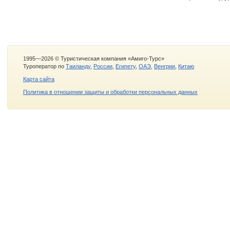
1995—2026 © Туристическая компания «Амиго-Турс»
Туроператор по
Таиланду
,
России
,
Египету
,
ОАЭ
,
Венгрии
,
Китаю
Карта сайта
Политика в отношении защиты и обработки персональных данных