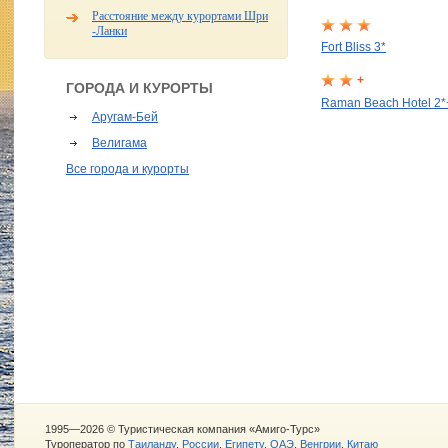
Расстояние между курортами Шри
-Ланки
Fort Bliss 3*
+
ГОРОДА И КУРОРТЫ
Raman Beach Hotel 2*
Аругам-Бей
Велигама
Все города и курорты
1995—2026 © Туристическая компания «Амиго-Турс»
Туроператор по
Таиланду
,
России
,
Египету
,
ОАЭ
,
Венгрии
,
Китаю