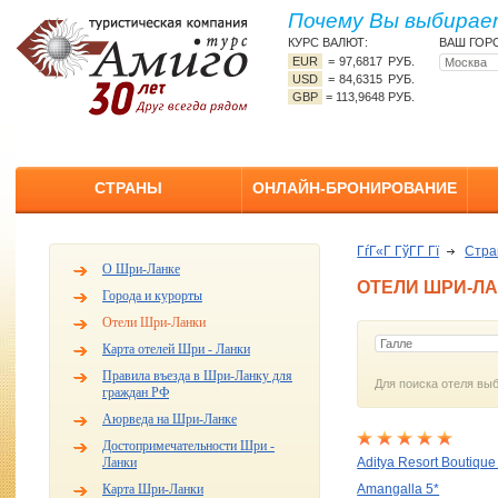
Почему Вы выбирает
КУРС ВАЛЮТ:
ВАШ ГОР
EUR
=
97,6817 РУБ.
USD
=
84,6315 РУБ.
GBP
=
113,9648 РУБ.
СТРАНЫ
ОНЛАЙН-БРОНИРОВАНИЕ
ГѓГ«Г ГўГ­Г Гї
Стр
О Шри-Ланке
ОТЕЛИ ШРИ-Л
Города и курорты
Отели Шри-Ланки
Карта отелей Шри - Ланки
Правила въезда в Шри-Ланку для
Для поиска отеля выб
граждан РФ
Аюрведа на Шри-Ланке
Достопримечательности Шри -
Ланки
Aditya Resort Boutique
Карта Шри-Ланки
Amangalla 5*