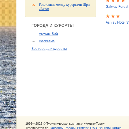
Расстояние между курортами Шри
Galway Forest
-Ланки
Ashley Hotel 3
ГОРОДА И КУРОРТЫ
Аругам-Бей
Велигама
Все города и курорты
1995—2026 © Туристическая компания «Амиго-Турс»
Туроператор по
Таиланду
,
России
,
Египету
,
ОАЭ
,
Венгрии
,
Китаю