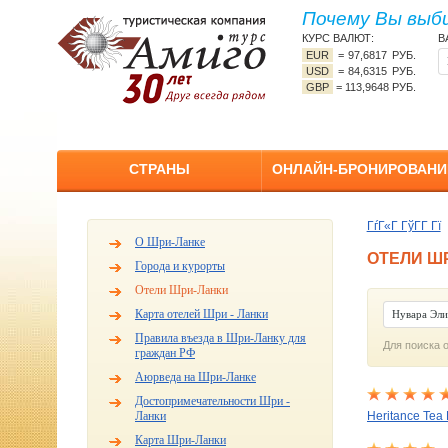
Почему Вы выб
КУРС ВАЛЮТ:
В
EUR
=
97,6817 РУБ.
USD
=
84,6315 РУБ.
GBP
=
113,9648 РУБ.
СТРАНЫ
ОНЛАЙН-БРОНИРОВАНИ
ГѓГ«Г ГўГ­Г Гї
О Шри-Ланке
ОТЕЛИ Ш
Города и курорты
Отели Шри-Ланки
Карта отелей Шри - Ланки
Нувара Эли
Правила въезда в Шри-Ланку для
Для поиска 
граждан РФ
Аюрведа на Шри-Ланке
Достопримечательности Шри -
Ланки
Heritance Tea 
Карта Шри-Ланки