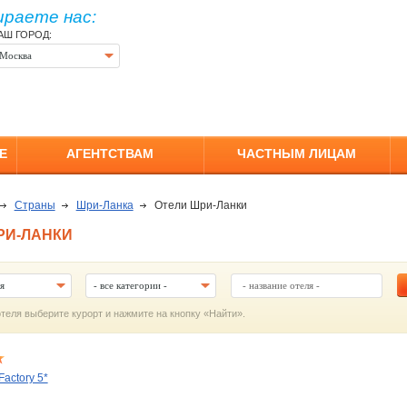
ираете нас:
АШ ГОРОД:
Москва
Е
АГЕНТСТВАМ
ЧАСТНЫМ ЛИЦАМ
Страны
Шри-Ланка
Отели Шри-Ланки
РИ-ЛАНКИ
я
- все категории -
отеля выберите курорт и нажмите на кнопку «Найти».
Factory 5*