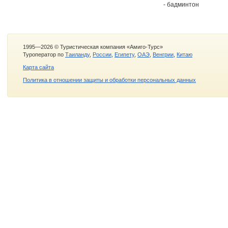
- бадминтон
1995—2026 © Туристическая компания «Амиго-Турс»
Туроператор по
Таиланду
,
России
,
Египету
,
ОАЭ
,
Венгрии
,
Китаю
Карта сайта
Политика в отношении защиты и обработки персональных данных