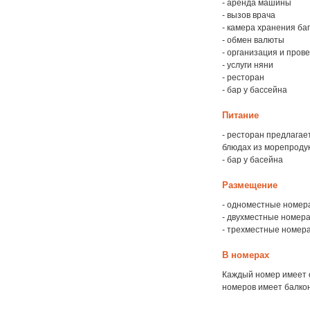
- аренда машины
- вызов врача
- камера хранения ба
- обмен валюты
- организация и про
- услуги няни
- ресторан
- бар у бассейна
Питание
- ресторан предлагае
блюдах из морепродук
- бар у басейна
Размещение
- одноместные номера
- двухместные номера
- трехместные номера
В номерах
Каждый номер имеет 
номеров имеет балкон