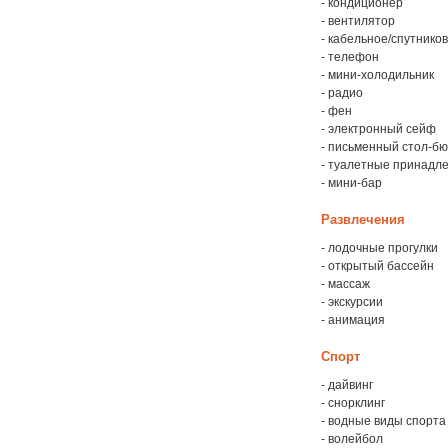
- кондиционер
- вентилятор
- кабельное/спутнико
- телефон
- мини-холодильник
- радио
- фен
- электронный сейф
- письменный стол-б
- туалетные принадл
- мини-бар
Развлечения
- лодочные прогулки
- открытый бассейн
- массаж
- экскурсии
- анимация
Спорт
- дайвинг
- снорклинг
- водные виды спорта
- волейбол