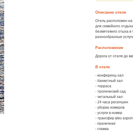
Описание отеля
Отель расположен на 
для семейного отдыха
безмятежнго отыха в
разнообразные услуги
Расположение
Дорога от отеля до м
В отеле
- конференц-зал
- банкетный зал
- терраса
- тропический сад
- читальный зал
- 24 часа ресепшен
- уборка номеров
- услуги в номер
- трансфер в/из аэро
- прачечная
- глажка