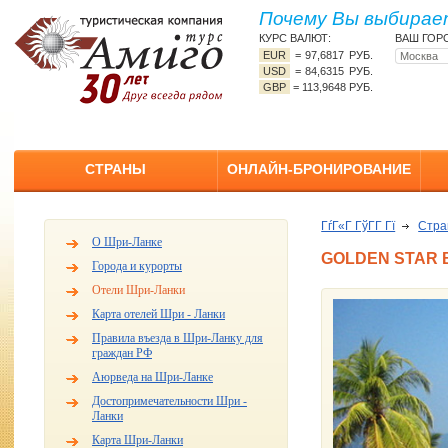
Почему Вы выбирает
КУРС ВАЛЮТ:
ВАШ ГОР
EUR
=
97,6817 РУБ.
USD
=
84,6315 РУБ.
GBP
=
113,9648 РУБ.
СТРАНЫ
ОНЛАЙН-БРОНИРОВАНИЕ
ГѓГ«Г ГўГ­Г Гї
Стр
О Шри-Ланке
GOLDEN STAR 
Города и курорты
Отели Шри-Ланки
Карта отелей Шри - Ланки
Правила въезда в Шри-Ланку для
граждан РФ
Аюрведа на Шри-Ланке
Достопримечательности Шри -
Ланки
Карта Шри-Ланки