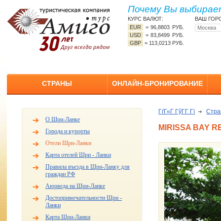
Почему Вы выбирает
КУРС ВАЛЮТ:
ВАШ ГОР
EUR
=
96,8803 РУБ.
USD
=
83,8499 РУБ.
GBP
=
113,0213 РУБ.
СТРАНЫ
ОНЛАЙН-БРОНИРОВАНИЕ
ГѓГ«Г ГўГ­Г Гї
Стр
О Шри-Ланке
MIRISSA BAY R
Города и курорты
Отели Шри-Ланки
Карта отелей Шри - Ланки
Правила въезда в Шри-Ланку для
граждан РФ
Аюрведа на Шри-Ланке
Достопримечательности Шри -
Ланки
Карта Шри-Ланки