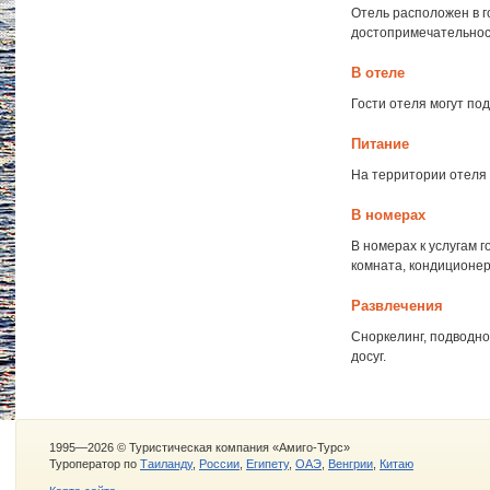
Отель расположен в г
достопримечательнос
В отеле
Гости отеля могут по
Питание
На территории отеля 
В номерах
В номерах к услугам 
комната, кондиционер
Развлечения
Сноркелинг, подводно
досуг.
1995—2026 © Туристическая компания «Амиго-Турс»
Туроператор по
Таиланду
,
России
,
Египету
,
ОАЭ
,
Венгрии
,
Китаю