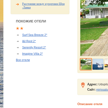
Расстояние между курортами Шри
-Ланки
ПОХОЖИЕ ОТЕЛИ
Surf Sea Breeze 2*
I&I Rest 2*
Serenity Resort 2*
Imagine Villa 2*
Все отели
Адрес:
Udupila
Сайт:
mirissab
Описание отеля