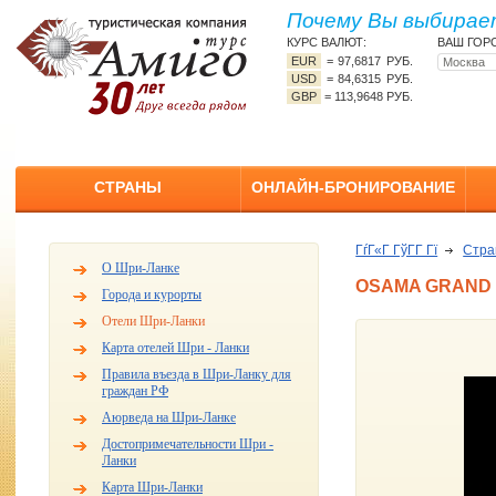
Почему Вы выбирает
КУРС ВАЛЮТ:
ВАШ ГОР
EUR
=
97,6817 РУБ.
USD
=
84,6315 РУБ.
GBP
=
113,9648 РУБ.
СТРАНЫ
ОНЛАЙН-БРОНИРОВАНИЕ
ГѓГ«Г ГўГ­Г Гї
Стр
О Шри-Ланке
OSAMA GRAND 
Города и курорты
Отели Шри-Ланки
Карта отелей Шри - Ланки
Правила въезда в Шри-Ланку для
граждан РФ
Аюрведа на Шри-Ланке
Достопримечательности Шри -
Ланки
Карта Шри-Ланки