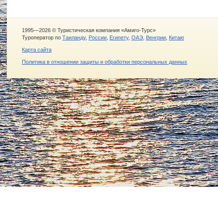
1995—2026 © Туристическая компания «Амиго-Турс»
Туроператор по
Таиланду
,
России
,
Египету
,
ОАЭ
,
Венгрии
,
Китаю
Карта сайта
Политика в отношении защиты и обработки персональных данных