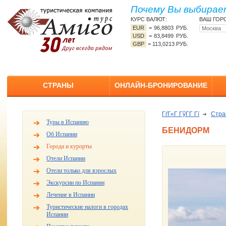
Почему Вы выбирает
КУРС ВАЛЮТ:
ВАШ ГОР
EUR
=
96,8803 РУБ.
USD
=
83,8499 РУБ.
GBP
=
113,0213 РУБ.
СТРАНЫ
ОНЛАЙН-БРОНИРОВАНИЕ
ГѓГ«Г ГўГ­Г Гї
Стр
Туры в Испанию
БЕНИДОРМ
Об Испании
Города и курорты
Отели Испании
Отели только для взрослых
Экскурсии по Испании
Лечение в Испании
Туристические налоги в городах
Испании