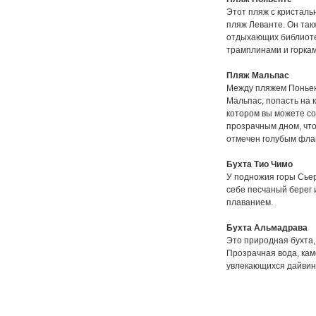
Этот пляж с кристаль
пляж Леванте. Он так
отдыхающих библиотек
трамплинами и горка
Пляж Мальпас
Между пляжем Поньен
Мальпас, попасть на 
котором вы можете со
прозрачным дном, что
отмечен голубым флаг
Бухта Тио Чимо
У подножия горы Сьер
себе песчаный берег 
плаванием.
Бухта Альмадрава
Это природная бухта
Прозрачная вода, ка
увлекающихся дайвин