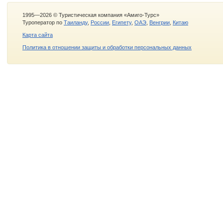
1995—2026 © Туристическая компания «Амиго-Турс»
Туроператор по
Таиланду
,
России
,
Египету
,
ОАЭ
,
Венгрии
,
Китаю
Карта сайта
Политика в отношении защиты и обработки персональных данных