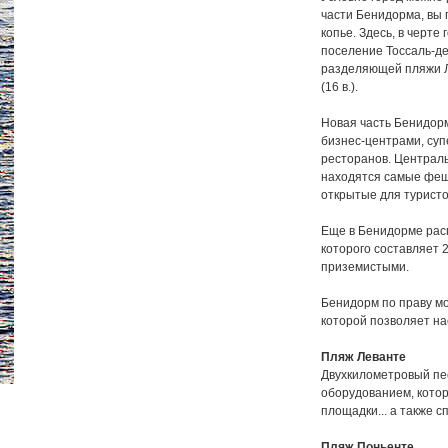
части Бенидорма, вы 
копье. Здесь, в черте
поселение Тоссаль-д
разделяющей пляжи Л
(16 в.).
Новая часть Бенидор
бизнес-центрами, су
ресторанов. Централь
находятся самые феше
открытые для туристо
Еще в Бенидорме рас
которого составляет 
приземистыми.
Бенидорм по праву мо
которой позволяет на
Пляж Леванте
Двухкилометровый пе
оборудованием, кото
площадки... а также 
Пляж Поньенте