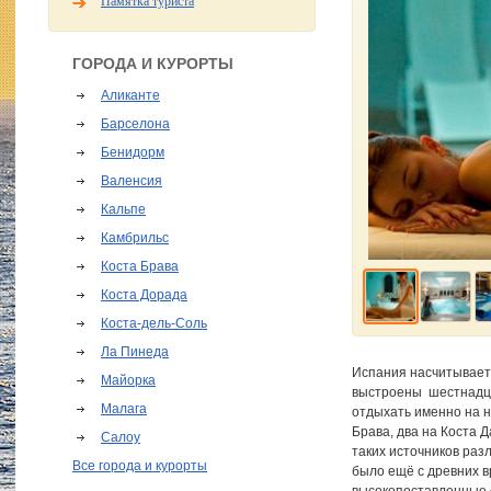
Памятка туриста
ГОРОДА И КУРОРТЫ
Аликанте
Барселона
Бенидорм
Валенсия
Кальпе
Камбрильс
Коста Брава
Коста Дорада
Коста-дель-Соль
Ла Пинеда
Испания насчитывает,
Майорка
выстроены шестнадца
Малага
отдыхать именно на 
Брава, два на Коста 
Салоу
таких источников раз
Все города и курорты
было ещё с древних в