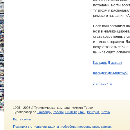
высокопоставленные 
походами, могли восс
ту эпоху, и располаг
римского названия «A
Если ваш организм на
но и в квалифицирова
стать современные с
и талассотерапию. Да
почувствовать себя е
выбирающих Испанию 
Кальдес Д`эстрак
Кальдес-де-Монтбуй
Ла-Гаррига
1995—2026 © Туристическая компания «Амиго-Турс»
Туроператор по
Таиланду
,
России
,
Египету
,
ОАЭ
,
Венгрии
,
Китаю
Карта сайта
Политика в отношении защиты и обработки персональных данных