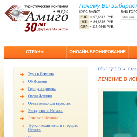
Почему Вы выбирает
КУРС ВАЛЮТ:
ВАШ ГОР
EUR
=
97,6817 РУБ.
USD
=
84,6315 РУБ.
GBP
=
113,9648 РУБ.
СТРАНЫ
ОНЛАЙН-БРОНИРОВАНИЕ
ГѓГ«Г ГўГ­Г Гї
Стр
Туры в Испанию
ЛЕЧЕНИЕ В И
Об Испании
Города и курорты
Отели Испании
Отели только для взрослых
Экскурсии по Испании
Лечение в Испании
Туристические налоги в городах
Испании