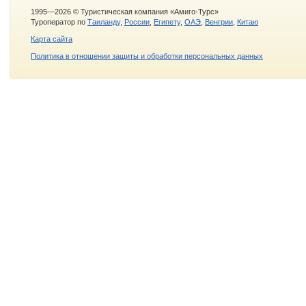
1995—2026 © Туристическая компания «Амиго-Турс»
Туроператор по
Таиланду
,
России
,
Египету
,
ОАЭ
,
Венгрии
,
Китаю
Карта сайта
Политика в отношении защиты и обработки персональных данных