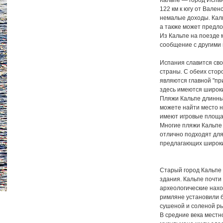
Кальпе — город Испан
122 км к югу от Вале
немалые доходы. Кал
а также может предло
Из Кальпе на поезде 
сообщение с другими
Испания славится св
страны. С обеих сто
являются главной "пр
здесь имеются широки
Пляжи Кальпе длинные
можете найти место н
имеют игровые площа
Многие пляжи Кальпе 
отлично подходят для
предлагающих широкий
Старый город Кальпе
здания. Кальпе почти
археологические нах
римляне установили 
сушеной и соленой р
В средние века местн