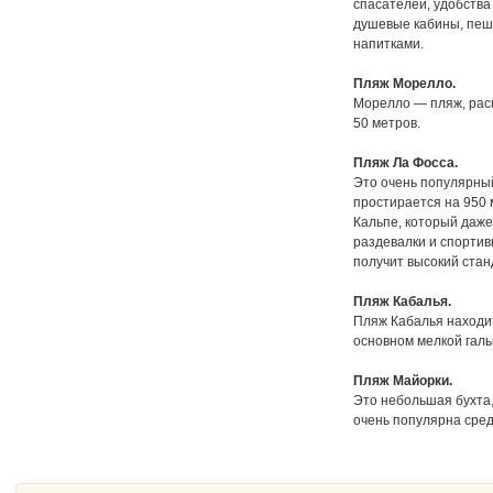
спасателей, удобства
душевые кабины, пеше
напитками.
Пляж Морелло.
Морелло — пляж, расп
50 метров.
Пляж Ла Фосса.
Это очень популярный
простирается на 950 
Кальпе, который даже
раздевалки и спорти
получит высокий стан
Пляж Кабалья.
Пляж Кабалья находит
основном мелкой гал
Пляж Майорки.
Это небольшая бухта,
очень популярна сред