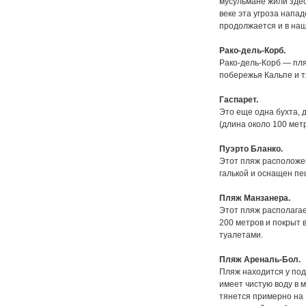
мусульмане жили здес
веке эта угроза напа
продолжается и в на
Рако-дель-Корб.
Рако-дель-Корб — пля
побережья Кальпе и т
Гаспарет.
Это еще одна бухта, 
(длина около 100 мет
Пуэрто Бланко.
Этот пляж расположен
галькой и оснащен п
Пляж Манзанера.
Этот пляж располага
200 метров и покрыт 
туалетами.
Пляж Ареналь-Бол.
Пляж находится у под
имеет чистую воду в 
тянется примерно на 