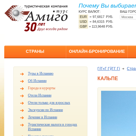
Почему Вы выбирает
КУРС ВАЛЮТ:
ВАШ ГОР
EUR
=
97,6817 РУБ.
USD
=
84,6315 РУБ.
GBP
=
113,9648 РУБ.
СТРАНЫ
ОНЛАЙН-БРОНИРОВАНИЕ
ГѓГ«Г ГўГ­Г Гї
Стр
Туры в Испанию
КАЛЬПЕ
Об Испании
Города и курорты
Отели Испании
Отели только для взрослых
Экскурсии по Испании
Лечение в Испании
Туристические налоги в городах
Испании