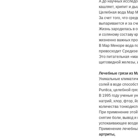
А до научных исследо
кашляет, хрипит и ды
Целебная вода Мар 
За счет того, что ср
выпаривается и за сч
Жизнь зародилась в о
и соляному составу к
жизненно важных про
В Мар Меноре вода по
превосходит Средизем
Это питательная «мас
щитовидной железы, 
Лечебные грязи из М
Уникальные климатич
солей в воде способс
Puntica, целебной гря
В 1995 году ученые ун
натрий, хлор, фтор, 
количества тонкодисп
При применение этой 
снятие боли, вывод 
успокаивающее возде
Применение лечебных
артриты,