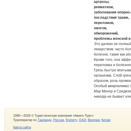
артрозы,
ревматизм,
заболевания опорно-
последствия травм,
переломов,
ожогов,
обморожений,
проблемы женской и
Это далеко не полный
лекарством, часто бо
болезни, такие как аб
Кроме того, она эффе
переломах и болезнях
Грязь быстро впитыва
организма. Слой гряз
образом, роль промок
Особый микроклимат 
Мар Менор и Средизем
никогда не бывает и
1995—2026 © Туристическая компания «Амиго-Турс»
Туроператор по
Таиланду
,
России
,
Египету
,
ОАЭ
,
Венгрии
,
Китаю
Карта сайта