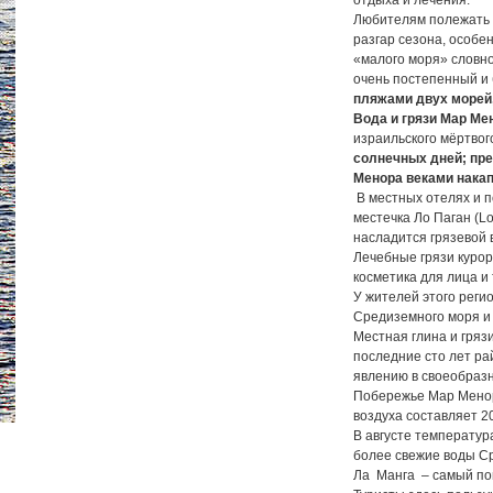
отдыха и лечения.
Любителям полежать 
разгар сезона, особен
«малого моря» словно
очень постепенный и
пляжами двух морей
Вода и грязи Мар Ме
израильского мёртвог
солнечных дней; пре
Менора веками нака
В местных отелях и п
местечка Ло Паган (L
насладится грязевой 
Лечебные грязи куро
косметика для лица и 
У жителей этого реги
Средиземного моря и 
Местная глина и гряз
последние сто лет р
явлению в своеобразн
Побережье Мар Менор
воздуха составляет 2
В августе температур
более свежие воды С
Ла Манга – самый поп