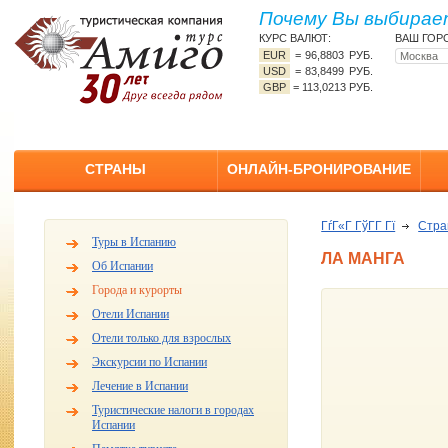
Почему Вы выбирает
КУРС ВАЛЮТ:
ВАШ ГОР
EUR
=
96,8803 РУБ.
USD
=
83,8499 РУБ.
GBP
=
113,0213 РУБ.
СТРАНЫ
ОНЛАЙН-БРОНИРОВАНИЕ
ГѓГ«Г ГўГ­Г Гї
Стр
Туры в Испанию
ЛА МАНГА
Об Испании
Города и курорты
Отели Испании
Отели только для взрослых
Экскурсии по Испании
Лечение в Испании
Туристические налоги в городах
Испании