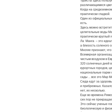
Туристы здесь польз
различающимися цвет
Когда на средиземно
практически гладкой.
Один из официальных 
есть.
Здесь можно встретить
целительные воды Ма
практически круглый 
Ла Манга – это идеал
а близость соленого 
Многие признают, чт
Всемирная организац
чистым воздухом в Ев
320 солнечных дней в
курортных городов, ц
национальные парки 
сады ... все это Мар 
Сюда едут за здоровье
и прибрежных. Казало
нет, их несколько.
Еще во времена Римс
сих пор не прекращае
Это сейчас ученые го
биологическую и физи