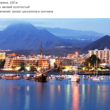
рина: 100 м
а: мелкий золотистый
лечения: прокат шезлонгов
и зонтиков