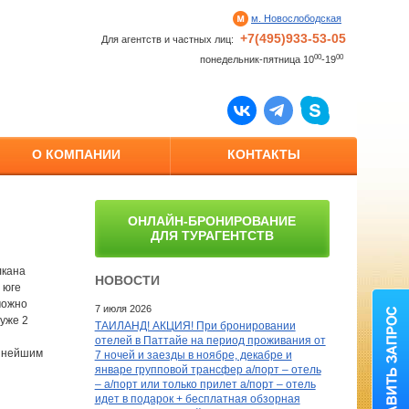
м. Новослободская
+7(495)933-53-05
Для агентств и частных лиц:
00
00
понедельник-пятница 10
-19
О КОМПАНИИ
КОНТАКТЫ
ОНЛАЙН-БРОНИРОВАНИЕ
ДЛЯ ТУРАГЕНТСТВ
лкана
НОВОСТИ
 юге
можно
7 июля 2026
уже 2
ТАИЛАНД! АКЦИЯ! При бронировании
отелей в Паттайе на период проживания от
упнейшим
7 ночей и заезды в ноябре, декабре и
январе групповой трансфер а/порт – отель
– а/порт или только прилет а/порт – отель
идет в подарок + бесплатная обзорная