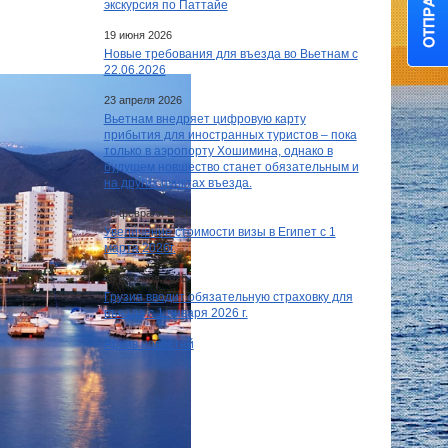
экскурсия по Паттайе
19 июня 2026
Новые требования для въезда во Вьетнам с
22.06.2026
23 апреля 2026
Вьетнам внедряет цифровую карту
прибытия для иностранных туристов – пока
только в аэропорту Хошимина, однако в
будущем новшество станет обязательным и
на других пунктах въезда.
26 февраля 2026
Увеличение стоимости визы в Египет c 1
марта 2026г.
15 декабря 2025
Грузия вводит обязательную страховку для
въезда с 1 января 2026 г.
Архив новостей