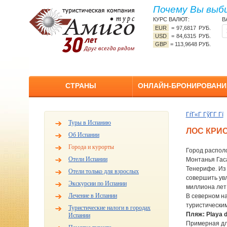
Почему Вы выб
КУРС ВАЛЮТ:
В
EUR
=
97,6817 РУБ.
USD
=
84,6315 РУБ.
GBP
=
113,9648 РУБ.
СТРАНЫ
ОНЛАЙН-БРОНИРОВАНИ
ГѓГ«Г ГўГ­Г Гї
Туры в Испанию
ЛОС КРИ
Об Испании
Города и курорты
Город располо
Отели Испании
Монтанья Гаса
Тенерифе. Из 
Отели только для взрослых
совершить увл
Экскурсии по Испании
миллиона лет
Лечение в Испании
В северном н
туристическим
Туристические налоги в городах
Пляж: Playa d
Испании
Примерная дл