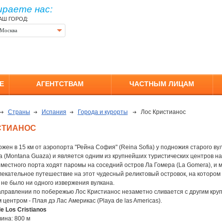
ираете нас:
АШ ГОРОД:
Москва
Е
АГЕНТСТВАМ
ЧАСТНЫМ ЛИЦАМ
Страны
Испания
Города и курорты
Лос Кристианос
СТИАНОС
жен в 15 км от аэропорта "Рейна София" (Reina Sofia) у подножия старого ву
 (Montana Guaza) и является одним из крупнейших туристических центров на
местного порта ходят паромы на соседний остров Ла Гомера (La Gomera), и 
екательное путешествие на этот чудесный реликтовый островок, на котором 
 не было ни одного извержения вулкана.
аправлении по побережью Лос Кристианос незаметно сливается с другим кр
 центром - Плая дэ Лас Америкас (Playa de las Americas).
e Los Cristianos
ина: 800 м