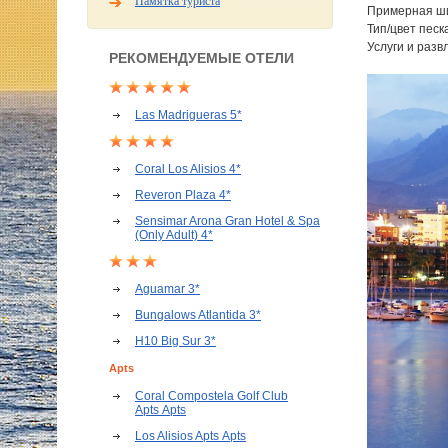
Памятка туриста
Примерная ши
Тип/цвет песк
Услуги и разв
РЕКОМЕНДУЕМЫЕ ОТЕЛИ
Las Madrigueras 5*
Coral Los Alisios 4*
Reveron Plaza 4*
Sensimar Arona Gran Hotel & Spa
(Only Adult) 4*
Aguamar 3*
Bungalows Atlantida 3*
H10 Big Sur 3*
Apts
Coral Compostela Golf Club
Apts Apts
Los Alisios Apts Apts