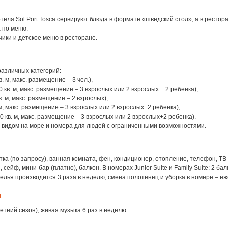
теля Sol Port Tosca сервируют блюда в формате «шведский стол», а в рестор
 по меню.
чики и детское меню в ресторане.
различных категорий:
в. м, макс. размещение – 3 чел.),
60 кв. м, макс. размещение – 3 взрослых или 2 взрослых + 2 ребенка),
в. м, макс. размещение – 2 взрослых),
. м, макс. размещение – 3 взрослых или 2 взрослых+2 ребенка),
(60 кв. м, макс. размещение – 3 взрослых или 2 взрослых+2 ребенка).
с видом на море и номера для людей с ограниченными возможностями.
тка (по запросу), ванная комната, фен, кондиционер, отопление, телефон, ТВ 
, сейф, мини-бар (платно), балкон. В номерах Junior Suite и Family Suite: 2 ба
елья производится 3 раза в неделю, смена полотенец и уборка в номере – е
я
летний сезон), живая музыка 6 раз в неделю.