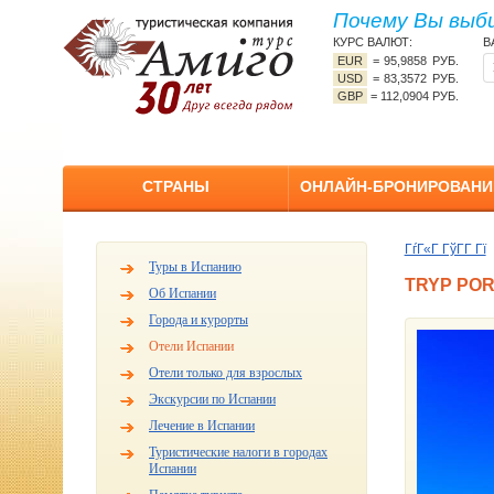
Почему Вы выб
КУРС ВАЛЮТ:
В
EUR
=
95,9858 РУБ.
USD
=
83,3572 РУБ.
GBP
=
112,0904 РУБ.
СТРАНЫ
ОНЛАЙН-БРОНИРОВАНИ
ГѓГ«Г ГўГ­Г Гї
Туры в Испанию
TRYP POR
Об Испании
Города и курорты
Отели Испании
Отели только для взрослых
Экскурсии по Испании
Лечение в Испании
Туристические налоги в городах
Испании