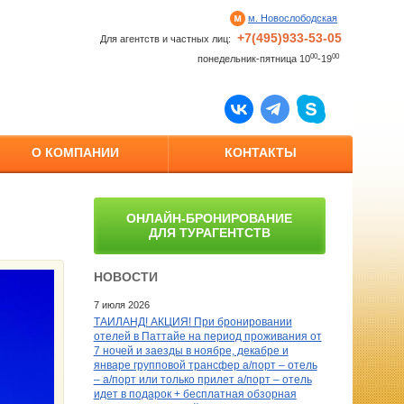
м. Новослободская
+7(495)933-53-05
Для агентств и частных лиц:
00
00
понедельник-пятница 10
-19
О КОМПАНИИ
КОНТАКТЫ
ОНЛАЙН-БРОНИРОВАНИЕ
ДЛЯ ТУРАГЕНТСТВ
НОВОСТИ
7 июля 2026
ТАИЛАНД! АКЦИЯ! При бронировании
отелей в Паттайе на период проживания от
7 ночей и заезды в ноябре, декабре и
январе групповой трансфер а/порт – отель
– а/порт или только прилет а/порт – отель
идет в подарок + бесплатная обзорная