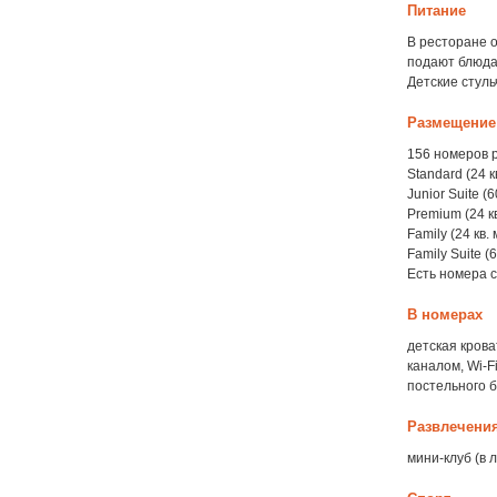
Питание
В ресторане о
подают блюда
Детские стуль
Размещение
156 номеров 
Standard (24 к
Junior Suite (
Premium (24 к
Family (24 кв
Family Suite 
Есть номера 
В номерах
детская крова
каналом, Wi-Fi
постельного б
Развлечени
мини-клуб (в 