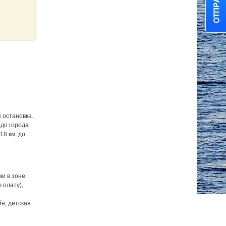
я остановка.
 до города
8 км, до
ми в зоне
 плату),
н, детская