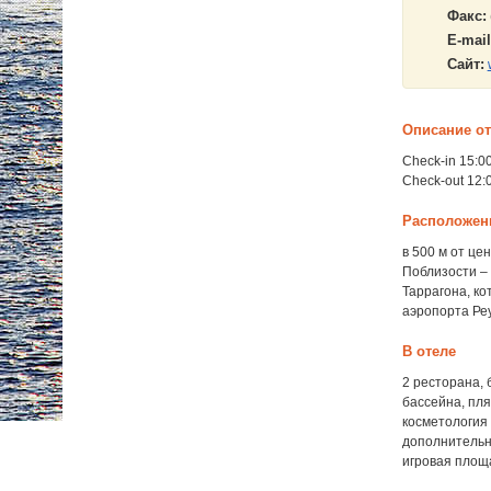
Факс:
E-mail
Сайт:
Описание о
Check-in 15:0
Check-out 12:
Расположен
в 500 м от це
Поблизости – 
Таррагона, ко
аэропорта Реу
В отеле
2 ресторана, 
бассейна, пля
косметология 
дополнительну
игровая площа