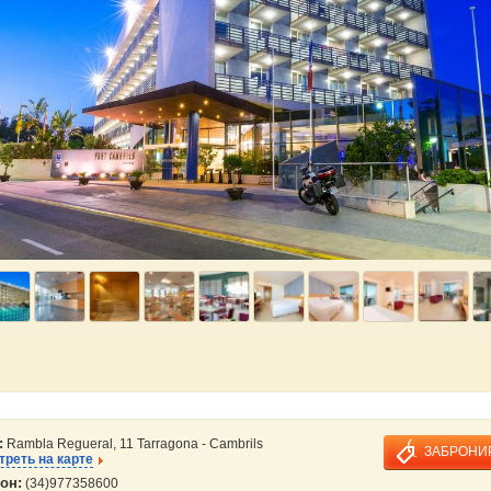
:
Rambla Regueral, 11 Tarragona - Cambrils
ЗАБРОНИ
реть на карте
он:
(34)977358600