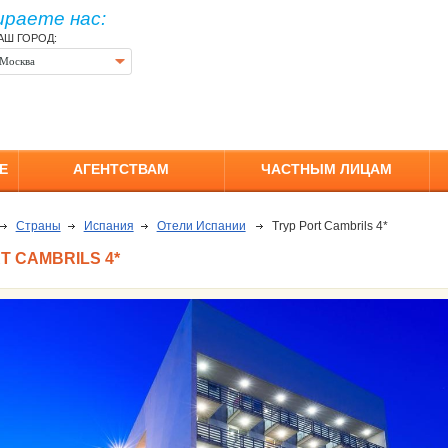
ираете нас:
АШ ГОРОД:
Москва
Е
АГЕНТСТВАМ
ЧАСТНЫМ ЛИЦАМ
Страны
Испания
Отели Испании
Tryp Port Cambrils 4*
T CAMBRILS 4*