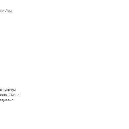
ане Aida
с русским
лкона. Смена
жедневно.