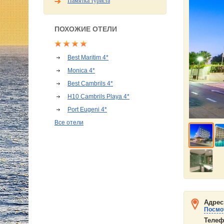
Памятка туриста
ПОХОЖИЕ ОТЕЛИ
Best Maritim 4*
Monica 4*
Best Cambrils 4*
H10 Cambrils Playa 4*
Port Eugeni 4*
Все отели
Адрес
Посмот
Телеф