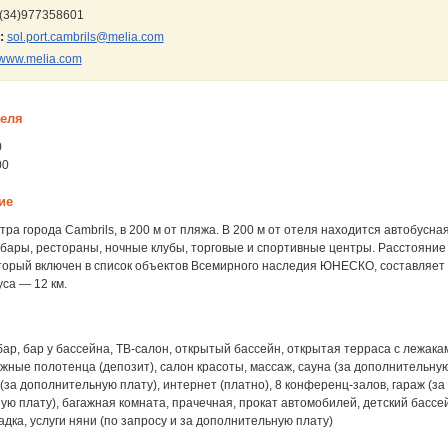
(34)977358601
:
sol.port.cambrils@melia.com
www.melia.com
теля
0
00
ие
нтра города Cambrils, в 200 м от пляжа. В 200 м от отеля находится автобусна
бары, рестораны, ночные клубы, торговые и спортивные центры. Расстояние
торый включен в список объектов Всемирного наследия ЮНЕСКО, составляет 1
са — 12 км.
бар, бар у бассейна, ТВ-салон, открытый бассейн, открытая терраса с лежака
жные полотенца (депозит), салон красоты, массаж, сауна (за дополнительную
(за дополнительную плату), интернет (платно), 8 конференц-залов, гараж (за
ю плату), багажная комната, прачечная, прокат автомобилей, детский бассей
дка, услуги няни (по запросу и за дополнительную плату)