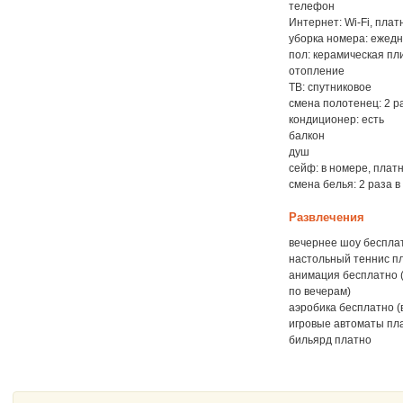
телефон
Интернет: Wi-Fi, плат
уборка номера: ежед
пол: керамическая пли
отопление
ТВ: спутниковое
смена полотенец: 2 р
кондиционер: есть
балкон
душ
сейф: в номере, плат
смена белья: 2 раза 
Развлечения
вечернее шоу беспла
настольный теннис п
анимация бесплатно 
по вечерам)
аэробика бесплатно (
игровые автоматы пл
бильярд платно