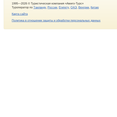
1995—2026 © Туристическая компания «Амиго-Турс»
Туроператор по
Таиланду
,
России
,
Египету
,
ОАЭ
,
Венгрии
,
Китаю
Карта сайта
Политика в отношении защиты и обработки персональных данных