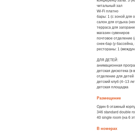
конференц-залы: 3 (на
читальный зал
Wi-Fi платно
бары: 1 (с зоной для 
салон для отдыха (не
терраса для загорани
магазин сувениров
почтовое отделение (
снек-бар (у бассейна,
рестораны: 1 (междун
ДЛЯ ДЕТЕЙ:
анимационная програм
детская дискотека (в 
отделение для детей 
детский клуб (4–13 лет
детская площадка
Размещение
Один 6-этажный корпу
346 standard double r
40 single room (на 6 э
В номерах