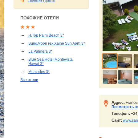
Памятка туриста
ПОХОЖИЕ ОТЕЛИ
H.Top Palm Beach 3*
Sun&Moon (ex.Xaine Sun Aprt) 3*
La Palmera 3*
Blue Sea Hotel Montevista
Hawai 3*
Mercedes 3*
Все отели
Адрес:
France
Посмотреть на
Телефон:
+34 
Сайт:
www.sam