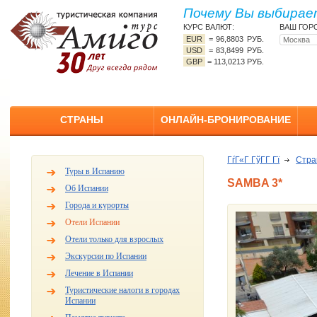
Почему Вы выбирает
КУРС ВАЛЮТ:
ВАШ ГОР
EUR
=
96,8803 РУБ.
USD
=
83,8499 РУБ.
GBP
=
113,0213 РУБ.
СТРАНЫ
ОНЛАЙН-БРОНИРОВАНИЕ
ГѓГ«Г ГўГ­Г Гї
Стр
Туры в Испанию
SAMBA 3*
Об Испании
Города и курорты
Отели Испании
Отели только для взрослых
Экскурсии по Испании
Лечение в Испании
Туристические налоги в городах
Испании