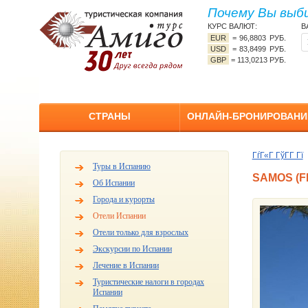
Почему Вы выб
КУРС ВАЛЮТ:
В
EUR
=
96,8803 РУБ.
USD
=
83,8499 РУБ.
GBP
=
113,0213 РУБ.
СТРАНЫ
ОНЛАЙН-БРОНИРОВАНИ
ГѓГ«Г ГўГ­Г Гї
Туры в Испанию
SAMOS (FR
Об Испании
Города и курорты
Отели Испании
Отели только для взрослых
Экскурсии по Испании
Лечение в Испании
Туристические налоги в городах
Испании