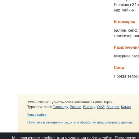
Premium ( 24 
бар, чайник)
В номерах
балкон, сейф 
телевизор, к
Развлечени
вечерние раз
Спорт
Прокат велос
1995—2026 © Туристическая компания «Амиго-Турс»
Туроператор по
Таиланду
,
России
,
Египету
,
ОАЭ
,
Венгрии
,
Китаю
Карта сайта
Политика в отношении защиты и обработки персональных данных
Мы применяем cookies для улучшения работы сайта. Продолжая 