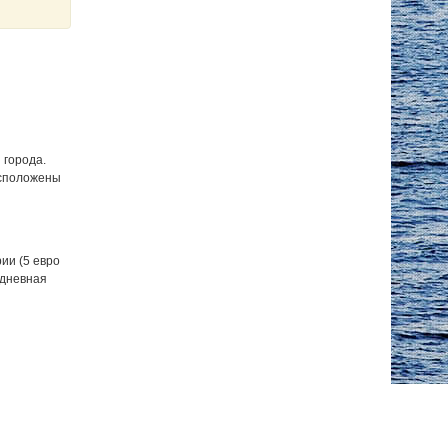
 города.
асположены
ии (5 евро
едневная