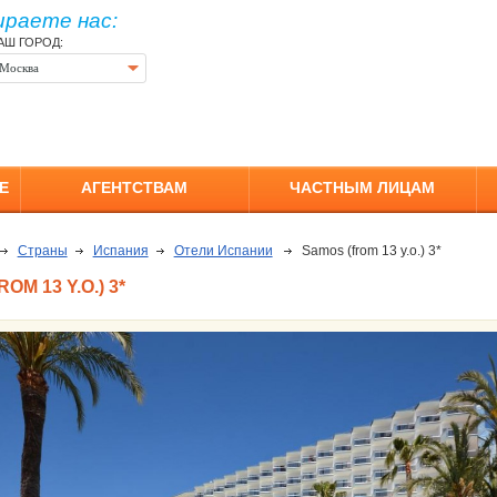
ираете нас:
АШ ГОРОД:
Москва
Е
АГЕНТСТВАМ
ЧАСТНЫМ ЛИЦАМ
Страны
Испания
Отели Испании
Samos (from 13 y.o.) 3*
OM 13 Y.O.) 3*