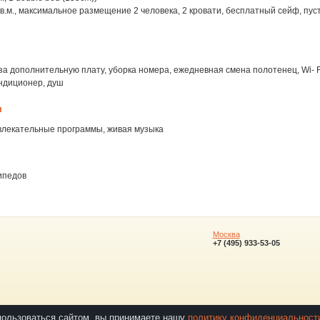
кв.м., максимальное размещение 2 человека, 2 кровати, бесплатный сейф, пус
за дополнительную плату, уборка номера, ежедневная смена полотенец, Wi- F
ондиционер, душ
я
влекательные программы, живая музыка
ипедов
Москва
+7 (495) 933-53-05
пользоваться сайтом, вы принимаете нашу
политику конфиденциальности