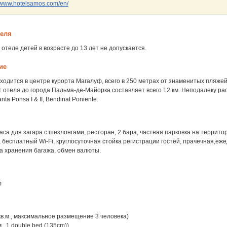
www.hotelsamos.com/en/
теля
отеле детей в возрасте до 13 лет не допускается.
ие
ходится в центре курорта Магалуф, всего в 250 метрах от знаменитых пляжей
т отеля до города Пальма-де-Майорка составляет всего 12 км. Неподалеку р
ta Ponsa I & II, Bendinat Poniente.
аса для загара с шезлонгами, ресторан, 2 бара, частная парковка на территор
т, бесплатный Wi-Fi, круглосуточная стойка регистрации гостей, прачечная,еж
а хранения багажа, обмен валюты.
л
 кв.м., максимальное размещение 3 человека)
м., 1 double bed (135cm))