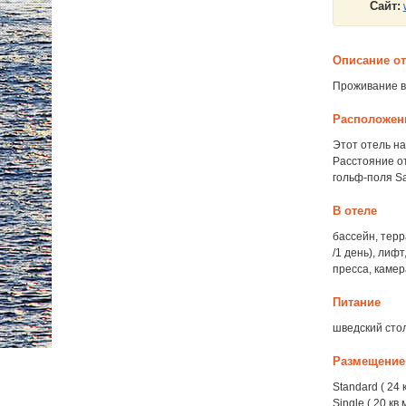
Сайт:
Описание о
Проживание в 
Расположен
Этот отель на
Расстояние о
гольф-поля San
В отеле
бассейн, терр
/1 день), лиф
пресса, камер
Питание
шведский сто
Размещение
Standard ( 24
Single ( 20 кв.