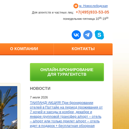
м. Новослободская
+7(495)933-53-05
Для агентств и частных лиц:
00
00
понедельник-пятница 10
-19
О КОМПАНИИ
КОНТАКТЫ
ОНЛАЙН-БРОНИРОВАНИЕ
ДЛЯ ТУРАГЕНТСТВ
НОВОСТИ
7 июля 2026
ТАИЛАНД! АКЦИЯ! При бронировании
отелей в Паттайе на период проживания от
7 ночей и заезды в ноябре, декабре и
январе групповой трансфер а/порт – отель
– а/порт или только прилет а/порт – отель
идет в подарок + бесплатная обзорная