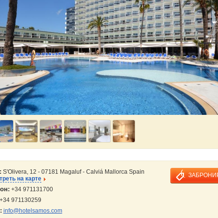
:
S'Olivera, 12 - 07181 Magaluf - Calviá Mallorca Spain
ЗАБРОНИ
реть на карте
он:
+34 971131700
+34 971130259
:
info@hotelsamos.com