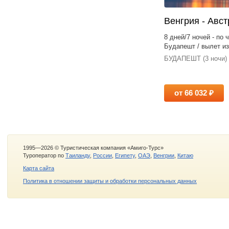
Венгрия - Авс
8 дней/7 ночей - по
Будапешт / вылет и
БУДАПЕШТ (3 ночи) -
от 66 032 ₽
1995—2026 © Туристическая компания «Амиго-Турс»
Туроператор по
Таиланду
,
России
,
Египету
,
ОАЭ
,
Венгрии
,
Китаю
Карта сайта
Политика в отношении защиты и обработки персональных данных