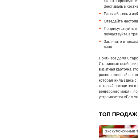
Балатонфюреде, и 
фестиваль в Кестхе
Расслабьтесь и из
Отведайте настоящ
Поприсутствуйте в
поучаствуйте в тра
Загляните в прохл
вина.
Почти все дома Старо
Старинные особняки и
визитная карточка это
расположенный на пл
которая жила здесь с
который находится в 
венгерского моря», п
устраивается «Бал А
ТОП ПРОДАЖ
ЭКСКУРСИОННЫЕ 