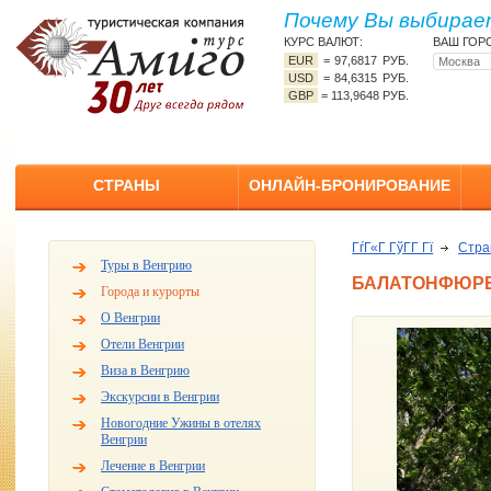
Почему Вы выбирает
КУРС ВАЛЮТ:
ВАШ ГОР
EUR
=
97,6817 РУБ.
USD
=
84,6315 РУБ.
GBP
=
113,9648 РУБ.
СТРАНЫ
ОНЛАЙН-БРОНИРОВАНИЕ
ГѓГ«Г ГўГ­Г Гї
Стр
Туры в Венгрию
БАЛАТОНФЮР
Города и курорты
О Венгрии
Отели Венгрии
Виза в Венгрию
Экскурсии в Венгрии
Новогодние Ужины в отелях
Венгрии
Лечение в Венгрии