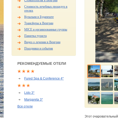
Стоматология в Венгрии
Стоимость лечебных процедур в
отелях
Купальни в Будапеште
Трансферы в Венгрии
MICE и организованные группы
Памятка туриста
Видео о лечении в Венгрии
Праздники и события
РЕКОМЕНДУЕМЫЕ ОТЕЛИ
Fured Spa & Conference 4*
Lido 3*
Margareta 3*
Все отели
Этот очаровательный 