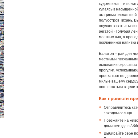
художников – и полит
купаясь в насыщенно
акациями элегантной 
полуостров Тихань. В
поучаствовать в масс
регатой «Голубая лен
местных вин, а прово
поклонников напитка 
Балатон – рай для л
местными песчанными
основании окрестных 
прогулки, успокаиваю
проехаться по дереве
милые вашему сердцу.
поплескаться в цели
Как провести вр
Отправляйтесь кат
заходом солнца.
Поезжайте на живо
домишек, где в Аб
Выбирайте себе по 