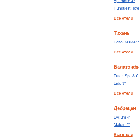
Aphrodite 4*
Hunguest Hote
Все отели
Тихань
Echo Residenc
Все отели
Балатонф
Fured Spa & C
Lido 3*
Все отели
Дебрецен
Lycium 4*
Malom 4*
Все отели