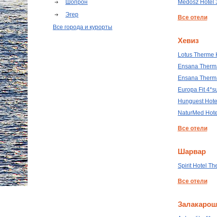
Шопрон
Medosz Hotel 
Эгер
Все отели
Все города и курорты
Хевиз
Lotus Therme 
Ensana Therma
Ensana Therma
Europa Fit 4*s
Hunguest Hote
NaturMed Hote
Все отели
Шарвар
Spirit Hotel T
Все отели
Залакаро