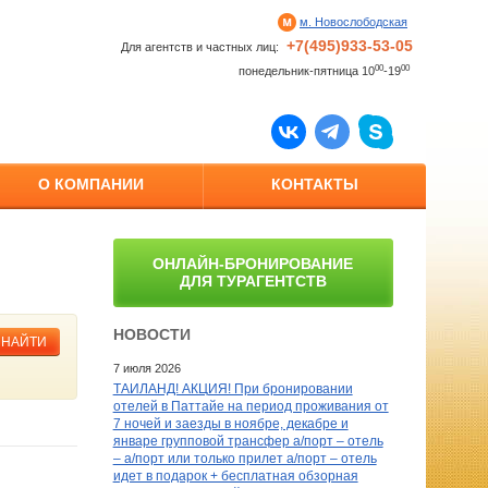
м. Новослободская
+7(495)933-53-05
Для агентств и частных лиц:
00
00
понедельник-пятница 10
-19
О КОМПАНИИ
КОНТАКТЫ
ОНЛАЙН-БРОНИРОВАНИЕ
ДЛЯ ТУРАГЕНТСТВ
НОВОСТИ
НАЙТИ
7 июля 2026
ТАИЛАНД! АКЦИЯ! При бронировании
отелей в Паттайе на период проживания от
7 ночей и заезды в ноябре, декабре и
январе групповой трансфер а/порт – отель
– а/порт или только прилет а/порт – отель
идет в подарок + бесплатная обзорная