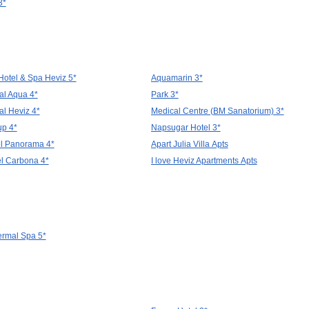
3*
Hotel & Spa Heviz 5*
Aquamarin 3*
l Aqua 4*
Park 3*
l Heviz 4*
Medical Centre (BM Sanatorium) 3*
up 4*
Napsugar Hotel 3*
l Panorama 4*
Apart Julia Villa Apts
l Carbona 4*
I love Heviz Apartments Apts
hermal Spa 5*
ш