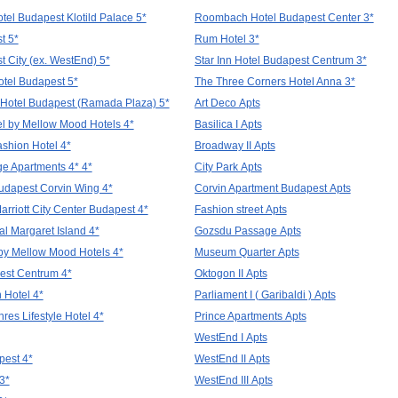
el Budapest Klotild Palace 5*
Roombach Hotel Budapest Center 3*
t 5*
Rum Hotel 3*
t City (ex. WestEnd) 5*
Star Inn Hotel Budapest Centrum 3*
otel Budapest 5*
The Three Corners Hotel Anna 3*
Hotel Budapest (Ramada Plaza) 5*
Art Deco Apts
l by Mellow Mood Hotels 4*
Basilica I Apts
shion Hotel 4*
Broadway II Apts
e Apartments 4* 4*
City Park Apts
udapest Corvin Wing 4*
Corvin Apartment Budapest Apts
arriott City Center Budapest 4*
Fashion street Apts
l Margaret Island 4*
Gozsdu Passage Apts
by Mellow Mood Hotels 4*
Museum Quarter Apts
est Centrum 4*
Oktogon II Apts
n Hotel 4*
Parliament I ( Garibaldi ) Apts
res Lifestyle Hotel 4*
Prince Apartments Apts
WestEnd I Apts
pest 4*
WestEnd II Apts
3*
WestEnd III Apts