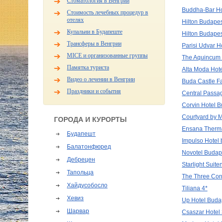
Стоматология в Венгрии
Buddha-Bar Hot
Стоимость лечебных процедур в
отелях
Hilton Budapes
Купальни в Будапеште
Hilton Budapes
Трансферы в Венгрии
Parisi Udvar H
MICE и организованные группы
The Aquincum 
Памятка туриста
Alta Moda Hote
Видео о лечении в Венгрии
Buda Castle Fa
Праздники и события
Central Passag
Corvin Hotel B
Courtyard by M
ГОРОДА И КУРОРТЫ
Ensana Therma
Будапешт
Impulso Hotel 
Балатонфюред
Novotel Budap
Дебрецен
Starlight Suite
Тапольца
The Three Corn
Хайдусобосло
Tiliana 4*
Хевиз
Up Hotel Buda
Шарвар
Csaszar Hotel 