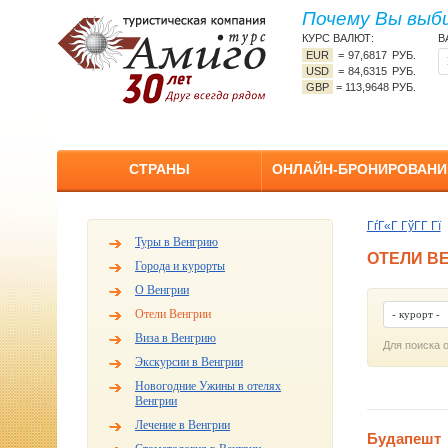
Почему Вы выб
КУРС ВАЛЮТ:
В
EUR
=
97,6817 РУБ.
USD
=
84,6315 РУБ.
GBP
=
113,9648 РУБ.
СТРАНЫ
ОНЛАЙН-БРОНИРОВАНИ
ГѓГ«Г ГўГ­Г Гї
Туры в Венгрию
ОТЕЛИ В
Города и курорты
О Венгрии
Отели Венгрии
- курорт -
Виза в Венгрию
Для поиска 
Экскурсии в Венгрии
Новогодние Ужины в отелях
Венгрии
Лечение в Венгрии
Будапешт