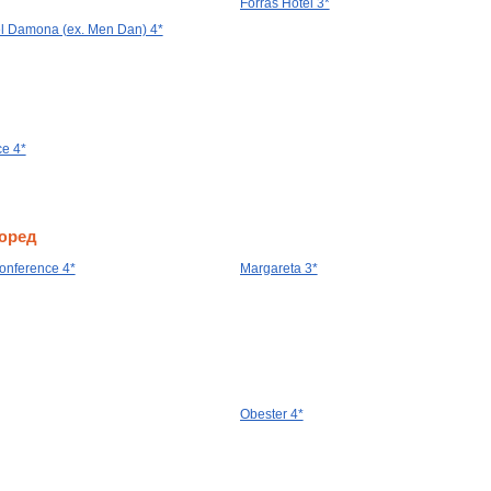
Forras Hotel 3*
l Damona (ex. Men Dan) 4*
e 4*
юред
onference 4*
Margareta 3*
Obester 4*