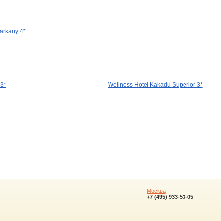
arkany 4*
 3*
Wellness Hotel Kakadu Superior 3*
Москва
+7 (495) 933-53-05