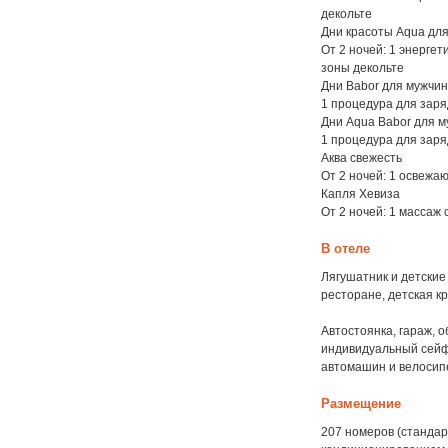
декольте
Дни красоты Aqua дл
От 2 ночей: 1 энергет
зоны декольте
Дни Babor для мужчи
1 процедура для заря
Дни Aqua Babor для 
1 процедура для заряд
Аква свежесть
От 2 ночей: 1 освежа
Капля Хевиза
От 2 ночей: 1 массаж 
В отеле
Лягушатник и детские
ресторане, детская кр
Автостоянка, гараж, 
индивидуальный сейф
автомашин и велосип
Размещение
207 номеров (стандарт