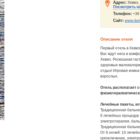
Адрес:
Хевиз, 
Посмотреть на
Телефон:
+36
Сайт:
www.dan
Описание отеля
Первый отель в Хевиз
Вас ждут нега и комф
Хевиз. Роскошная гас
здоровые малокалори
отдых! Игровая комна
взрослых.
Отель располагает 
физиотерапевтическ
Лечебные пакеты, ко
Традиционная бальн
6 лечебных процедур 
электротерапия, баль
Традиционная бальн
От 6 ночей: 10 лечеб
грязелечение, электр