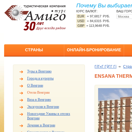
Почему Вы выбирает
КУРС ВАЛЮТ:
ВАШ ГОР
EUR
=
97,6817 РУБ.
USD
=
84,6315 РУБ.
GBP
=
113,9648 РУБ.
СТРАНЫ
ОНЛАЙН-БРОНИРОВАНИЕ
ГѓГ«Г ГўГ­Г Гї
Стр
Туры в Венгрию
ENSANA THERM
Города и курорты
О Венгрии
Отели Венгрии
Виза в Венгрию
Экскурсии в Венгрии
Новогодние Ужины в отелях
Венгрии
Лечение в Венгрии