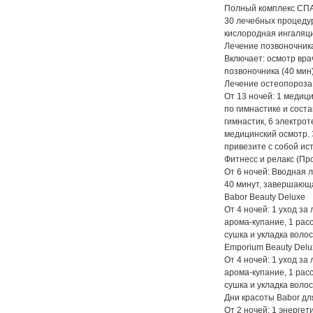
Полный комплекс СП
30 лечебных процедур
кислородная ингаляци
Лечение позвоночник
Включает: осмотр вра
позвоночника (40 мин
Лечение остеопороза
От 13 ночей: 1 медиц
по гимнастике и сост
гимнастик, 6 электро
медицинский осмотр. 
привезите с собой ис
Фитнесс и релакс (П
От 6 ночей: Вводная 
40 минут, завершающ
Babor Beauty Deluxe
От 4 ночей: 1 уход за
арома-купание, 1 рас
сушка и укладка волос
Emporium Beauty Delu
От 4 ночей: 1 уход за
арома-купание, 1 рас
сушка и укладка волос
Дни красоты Babor д
От 2 ночей: 1 энергет