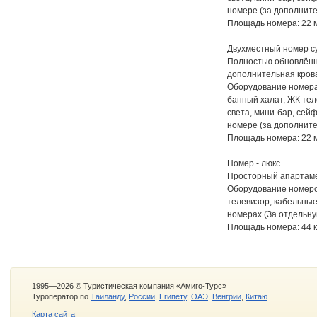
номере (за дополните
Площадь номера: 22 
Двухместный номер су
Полностью обновлённ
дополнительная кров
Оборудование номера:
банный халат, ЖК тел
света, мини-бар, сейф
номере (за дополните
Площадь номера: 22 
Номер - люкс
Просторный апартамен
Оборудование номеров
телевизор, кабельные
номерах (За отдельну
Площадь номера: 44 
1995—2026 © Туристическая компания «Амиго-Турс»
Туроператор по
Таиланду
,
России
,
Египету
,
ОАЭ
,
Венгрии
,
Китаю
Карта сайта