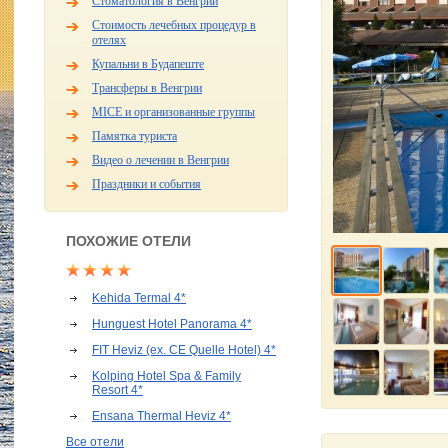
Стоматология в Венгрии
Стоимость лечебных процедур в
отелях
Купальни в Будапеште
Трансферы в Венгрии
MICE и организованные группы
Памятка туриста
Видео о лечении в Венгрии
Праздники и события
ПОХОЖИЕ ОТЕЛИ
Kehida Termal 4*
Hunguest Hotel Panorama 4*
FIT Heviz (ex. CE Quelle Hotel) 4*
Kolping Hotel Spa & Family
Resort 4*
Ensana Thermal Heviz 4*
Все отели