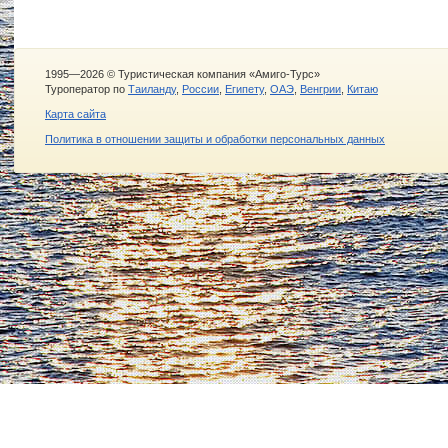
1995—2026 © Туристическая компания «Амиго-Турс»
Туроператор по
Таиланду
,
России
,
Египету
,
ОАЭ
,
Венгрии
,
Китаю
Карта сайта
Политика в отношении защиты и обработки персональных данных