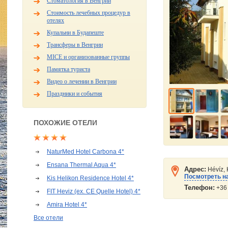
Стоматология в Венгрии
Стоимость лечебных процедур в
отелях
Купальни в Будапеште
Трансферы в Венгрии
MICE и организованные группы
Памятка туриста
Видео о лечении в Венгрии
Праздники и события
ПОХОЖИЕ ОТЕЛИ
NaturMed Hotel Carbona 4*
Ensana Thermal Aqua 4*
Адрес:
Hévíz, 
Посмотреть на
Kis Helikon Residence Hotel 4*
Телефон:
+36 
FIT Heviz (ex. CE Quelle Hotel) 4*
Amira Hotel 4*
Все отели