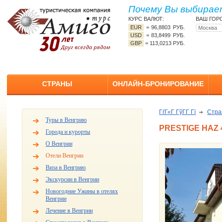
Почему Вы выбирает
КУРС ВАЛЮТ:
ВАШ ГОР
EUR
=
96,8803 РУБ.
USD
=
83,8499 РУБ.
GBP
=
113,0213 РУБ.
СТРАНЫ
ОНЛАЙН-БРОНИРОВАНИЕ
ГѓГ«Г ГўГ­Г Гї
Стр
Туры в Венгрию
PRESTIGE HAZ 
Города и курорты
О Венгрии
Отели Венгрии
Виза в Венгрию
Экскурсии в Венгрии
Новогодние Ужины в отелях
Венгрии
Лечение в Венгрии