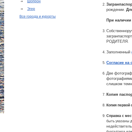
Шопрон
Загранпаспо
Эгер
рождении.
Для
Все города и курорты
При наличии
Собственнору
загранпаспор
РОДИТЕЛЯ.
Заполненный
Согласие на
Две фотограф
фотографиями
слишком темно
Копия паспо
Копия первой 
Справка с ме
быть указаны д
недействител
бухгалтера или