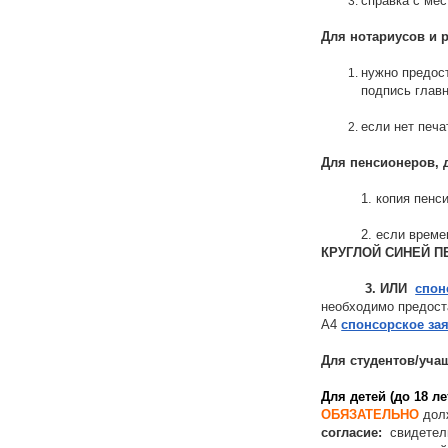
справка с ме
Для нотариусов и 
нужно предос
подпись главн
если нет печ
Для пенсионеров, 
1. копия пенсион
2. если временно Н
КРУГЛОЙ СИНЕЙ 
3. ИЛИ
спон
необходимо предост
А4
спонсорское за
Для студентов/уча
Для детей (до 18 л
ОБЯЗАТЕЛЬНО
дол
согласие:
свидетел