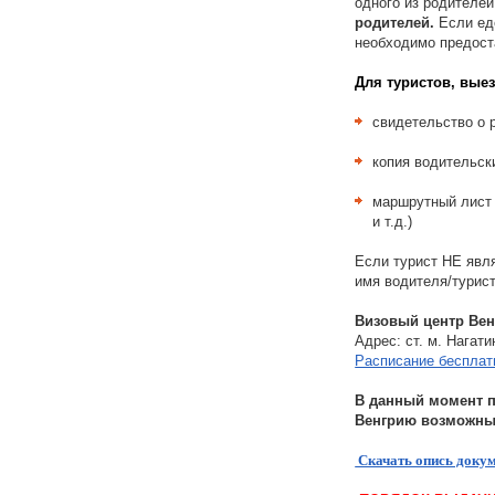
одного из родителе
родителей.
Если ед
необходимо предост
Для туристов, вые
свидетельство о 
копия водительск
маршрутный лист 
и т.д.)
Если турист НЕ явл
имя водителя/турист
Визовый центр Вен
Адрес: ст. м. Нагат
Расписание бесплат
В данный момент п
Венгрию возможны
Скачать опись докум