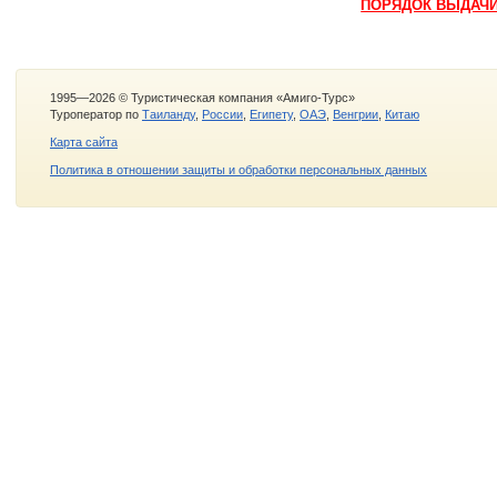
ПОРЯДОК ВЫДАЧ
1995—2026 © Туристическая компания «Амиго-Турс»
Туроператор по
Таиланду
,
России
,
Египету
,
ОАЭ
,
Венгрии
,
Китаю
Карта сайта
Политика в отношении защиты и обработки персональных данных