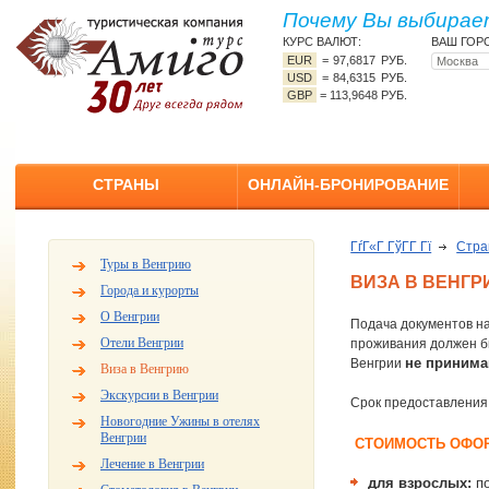
Почему Вы выбирает
КУРС ВАЛЮТ:
ВАШ ГОР
EUR
=
97,6817 РУБ.
USD
=
84,6315 РУБ.
GBP
=
113,9648 РУБ.
СТРАНЫ
ОНЛАЙН-БРОНИРОВАНИЕ
ГѓГ«Г ГўГ­Г Гї
Стр
Туры в Венгрию
ВИЗА В ВЕНГ
Города и курорты
О Венгрии
Подача документов на
Отели Венгрии
проживания должен бы
не принима
Венгрии
Виза в Венгрию
Экскурсии в Венгрии
Срок предоставления 
Новогодние Ужины в отелях
Венгрии
СТОИМОСТЬ
ОФОР
Лечение в Венгрии
для взрослых:
п