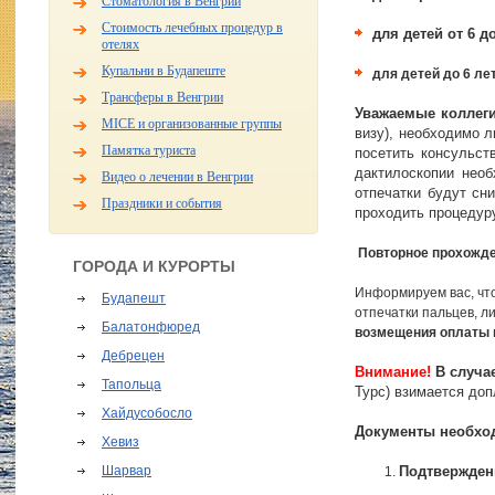
Стоматология в Венгрии
Стоимость лечебных процедур в
для детей от 6 д
отелях
Купальни в Будапеште
для детей до 6 ле
Трансферы в Венгрии
Уважаемые коллег
MICE и организованные группы
визу), необходимо л
Памятка туриста
посетить консульст
дактилоскопии нео
Видео о лечении в Венгрии
отпечатки будут сн
Праздники и события
проходить процедур
Повторное прохожд
ГОРОДА И КУРОРТЫ
Информируем вас, что
Будапешт
отпечатки пальцев, л
Балатонфюред
возмещения оплаты 
Дебрецен
Внимание!
В случа
Тапольца
Турс) взимается д
Хайдусобосло
Документы необхо
Хевиз
Шарвар
Подтвержде