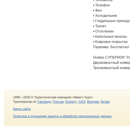
• Телевизор
• Телефон
• Фен
• Холодильник
• Гладильные принад
• Туалет
• Отопление
• Кабельные каналы
• Ковровое покрытие
Парковка: Бесплатно!
Номер СУПЕРИОР: Ра
Двухкомнатный номер 
Трехкомнатный номер 
1995—2026 © Туристическая компания «Амиго-Турс»
Туроператор по
Таиланду
,
России
,
Египету
,
ОАЭ
,
Венгрии
,
Китаю
Карта сайта
Политика в отношении защиты и обработки персональных данных