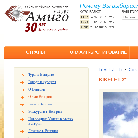
Почему Вы выбирает
КУРС ВАЛЮТ:
ВАШ ГОР
EUR
=
97,6817 РУБ.
USD
=
84,6315 РУБ.
GBP
=
113,9648 РУБ.
СТРАНЫ
ОНЛАЙН-БРОНИРОВАНИЕ
ГѓГ«Г ГўГ­Г Гї
Стр
Туры в Венгрию
KIKELET 3*
Города и курорты
О Венгрии
Отели Венгрии
Виза в Венгрию
Экскурсии в Венгрии
Новогодние Ужины в отелях
Венгрии
Лечение в Венгрии