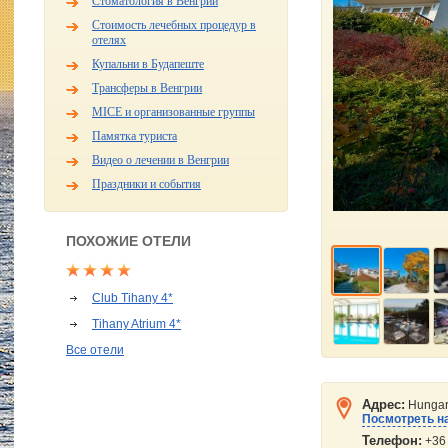
Стоматология в Венгрии
Стоимость лечебных процедур в
отелях
Купальни в Будапеште
Трансферы в Венгрии
MICE и организованные группы
Памятка туриста
Видео о лечении в Венгрии
Праздники и события
ПОХОЖИЕ ОТЕЛИ
Club Tihany 4*
Tihany Atrium 4*
Все отели
Адрес:
Hungary
Посмотреть на
Телефон:
+36 