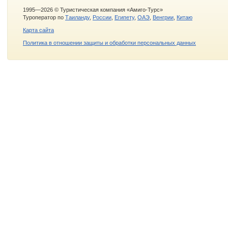
1995—2026 © Туристическая компания «Амиго-Турс»
Туроператор по
Таиланду
,
России
,
Египету
,
ОАЭ
,
Венгрии
,
Китаю
Карта сайта
Политика в отношении защиты и обработки персональных данных