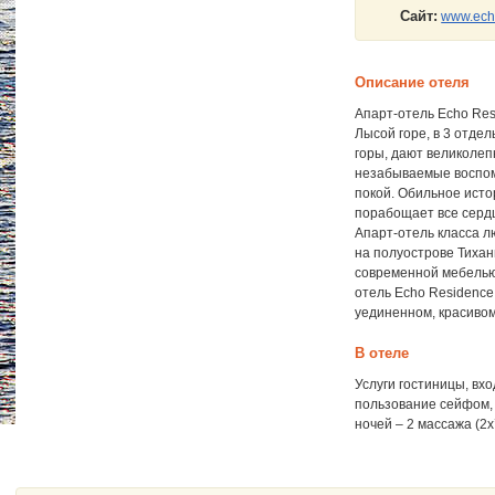
Сайт:
www.ech
Описание отеля
Апарт-отель Echo Resi
Лысой горе, в 3 отде
горы, дают великолеп
незабываемые воспоми
покой. Обильное исто
порабощает все серд
Апарт-отель класса л
на полуострове Тихан
современной мебелью 
отель Echo Residence 
уединенном, красивом
В отеле
Услуги гостиницы, вх
пользование сейфом, 
ночей – 2 массажа (2x’