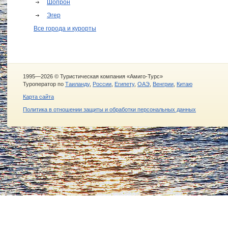
Шопрон
Эгер
Все города и курорты
1995—2026 © Туристическая компания «Амиго-Турс»
Туроператор по
Таиланду
,
России
,
Египету
,
ОАЭ
,
Венгрии
,
Китаю
Карта сайта
Политика в отношении защиты и обработки персональных данных