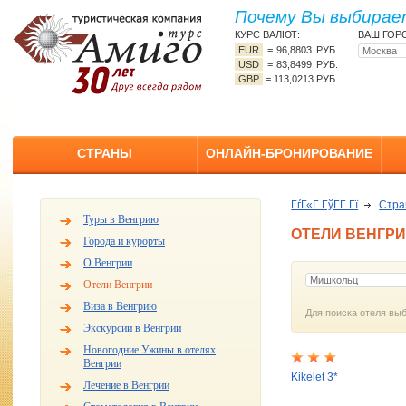
Почему Вы выбирает
КУРС ВАЛЮТ:
ВАШ ГОР
EUR
=
96,8803 РУБ.
USD
=
83,8499 РУБ.
GBP
=
113,0213 РУБ.
СТРАНЫ
ОНЛАЙН-БРОНИРОВАНИЕ
ГѓГ«Г ГўГ­Г Гї
Стр
Туры в Венгрию
ОТЕЛИ ВЕНГР
Города и курорты
О Венгрии
Отели Венгрии
Виза в Венгрию
Для поиска отеля выб
Экскурсии в Венгрии
Новогодние Ужины в отелях
Венгрии
Kikelet 3*
Лечение в Венгрии