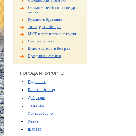
Стоматология в Венгрии
Стоимость лечебных процедур в
отелях
Купальни в Будапеште
Трансферы в Венгрии
MICE и организованные группы
Памятка туриста
Видео о лечении в Венгрии
Праздники и события
ГОРОДА И КУРОРТЫ
Будапешт
Балатонфюред
Дебрецен
Тапольца
Хайдусобосло
Хевиз
Шарвар