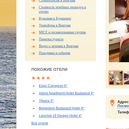
Стоматология в Венгрии
Стоимость лечебных процедур в
отелях
Купальни в Будапеште
Трансферы в Венгрии
MICE и организованные группы
Памятка туриста
Видео о лечении в Венгрии
Праздники и события
ПОХОЖИЕ ОТЕЛИ
Expo Congress 4*
Adina Apartment Hotel Budapest 4*
Tiliana 4*
Адрес
Посмот
Belvedere Budapest Hotel 4*
Телеф
Lanchid 19 Design Hotel 4*
Все отели