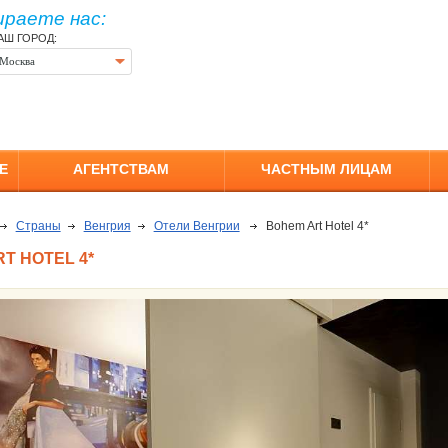
ираете нас:
АШ ГОРОД:
Москва
Е
АГЕНТСТВАМ
ЧАСТНЫМ ЛИЦАМ
Страны
Венгрия
Отели Венгрии
Bohem Art Hotel 4*
T HOTEL 4*