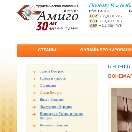
Почему Вы выб
КУРС ВАЛЮТ:
В
EUR
=
95,9858 РУБ.
USD
=
83,3572 РУБ.
GBP
=
112,0904 РУБ.
СТРАНЫ
ОНЛАЙН-БРОНИРОВАНИ
ГѓГ«Г ГўГ­Г Гї
Туры в Венгрию
BOHEM AR
Города и курорты
О Венгрии
Отели Венгрии
Виза в Венгрию
Экскурсии в Венгрии
Новогодние Ужины в отелях
Венгрии
Лечение в Венгрии