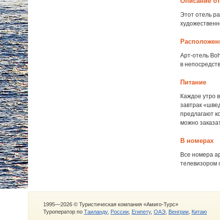
Описание о
Этот отель р
художественн
Расположен
Арт-отель Boh
в непосредст
Питание
Каждое утро 
завтрак «швед
предлагают ко
можно заказат
В номерах
Все номера а
телевизором с
1995—2026 © Туристическая компания «Амиго-Турс»
Туроператор по
Таиланду
,
России
,
Египету
,
ОАЭ
,
Венгрии
,
Китаю