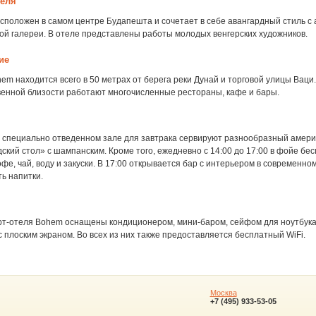
теля
асположен в самом центре Будапешта и сочетает в себе авангардный стиль с
ой галереи. В отеле представлены работы молодых венгерских художников.
ие
em находится всего в 50 метрах от берега реки Дунай и торговой улицы Ваци.
венной близости работают многочисленные рестораны, кафе и бары.
в специально отведенном зале для завтрака сервируют разнообразный амери
ский стол» с шампанским. Кроме того, ежедневно с 14:00 до 17:00 в фойе бе
фе, чай, воду и закуски. В 17:00 открывается бар с интерьером в современном
ь напитки.
рт-отеля Bohem оснащены кондиционером, мини-баром, сейфом для ноутбука
 плоским экраном. Во всех из них также предоставляется бесплатный WiFi.
Москва
+7 (495) 933-53-05