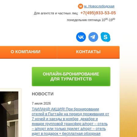
м. Новослободская
+7(495)933-53-05
Для агентств и частных лиц:
00
00
понедельник-пятница 10
-19
О КОМПАНИИ
КОНТАКТЫ
ОНЛАЙН-БРОНИРОВАНИЕ
ДЛЯ ТУРАГЕНТСТВ
НОВОСТИ
7 июля 2026
ТАИЛАНД! АКЦИЯ! При бронировании
отелей в Паттайе на период проживания от
7 ночей и заезды в ноябре, декабре и
январе групповой трансфер а/порт – отель
– а/порт или только прилет а/порт – отель
идет в подарок + бесплатная обзорная