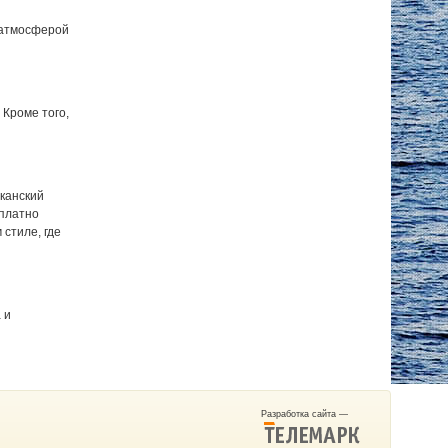
 атмосферой
 Кроме того,
канский
сплатно
 стиле, где
 и
Разработка сайта —