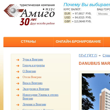
Почему Вы выбирает
КУРС ВАЛЮТ:
ВАШ ГОР
EUR
=
97,6817 РУБ.
USD
=
84,6315 РУБ.
GBP
=
113,9648 РУБ.
СТРАНЫ
ОНЛАЙН-БРОНИРОВАНИЕ
ГѓГ«Г ГўГ­Г Гї
Стр
Туры в Венгрию
DANUBIUS MARI
Города и курорты
О Венгрии
Отели Венгрии
Виза в Венгрию
Экскурсии в Венгрии
Новогодние Ужины в отелях
Венгрии
Лечение в Венгрии