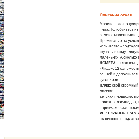
Описание отеля
Марина - это популяр
пляж.Полюбуйтесь из 
семей с маленькими 
Проживание на услов
количество «подходов
скучать: их ждут лагу
маленьких. А сколько
НОМЕРА
: в главном 
«Лидо»: 12 одноместн
ванной и дополнитель
сувениров.
Пляж:
свой огромный 
массаж .
детская площадка, пр
прокат велосипедов, 
парикмахерская, косм
РЕСТОРАННЫЕ УСЛУ
включено», предлагая