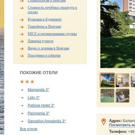
Стоматология в Венгрии
Стоимость лечебных процедур в
отелях
Купальни в Будапеште
Трансферы в Венгрии
MICE и организованные группы
Памятка туриста
Видео о лечении в Венгрии
Праздники и события
ПОХОЖИЕ ОТЕЛИ
Margareta 3*
Lido 3*
Pallone Hotel 3*
Panorama 3*
Адрес:
Балант
Danubius Annabella 3*
Посмотреть на
Все отели
Телефон:
+36