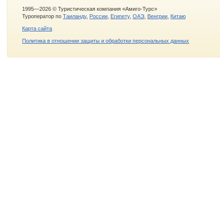
1995—2026 © Туристическая компания «Амиго-Турс»
Туроператор по
Таиланду
,
России
,
Египету
,
ОАЭ
,
Венгрии
,
Китаю
Карта сайта
Политика в отношении защиты и обработки персональных данных