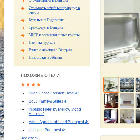
Стоматология в Венгрии
Стоимость лечебных процедур в
отелях
Купальни в Будапеште
Трансферы в Венгрии
MICE и организованные группы
Памятка туриста
Видео о лечении в Венгрии
Праздники и события
ПОХОЖИЕ ОТЕЛИ
Buda Castle Fashion Hotel 4*
Bo33 Family&Suites 4*
Impulso Hotel by Mellow Mood
Hotels 4*
Adina Apartment Hotel Budapest 4*
Up Hotel Budapest 4*
Все отели