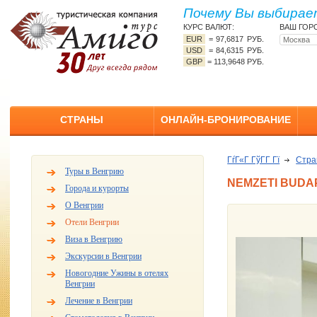
Почему Вы выбирает
КУРС ВАЛЮТ:
ВАШ ГОР
EUR
=
97,6817 РУБ.
USD
=
84,6315 РУБ.
GBP
=
113,9648 РУБ.
СТРАНЫ
ОНЛАЙН-БРОНИРОВАНИЕ
ГѓГ«Г ГўГ­Г Гї
Стр
Туры в Венгрию
NEMZETI BUDAP
Города и курорты
О Венгрии
Отели Венгрии
Виза в Венгрию
Экскурсии в Венгрии
Новогодние Ужины в отелях
Венгрии
Лечение в Венгрии