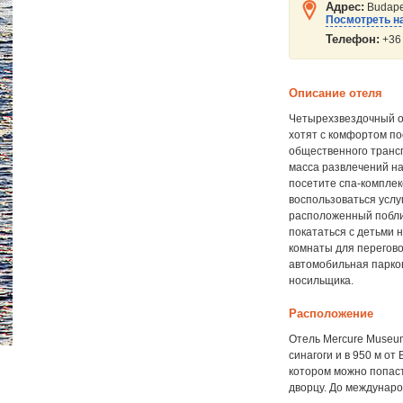
Адрес:
Budapes
Посмотреть на
Телефон:
+36 
Описание отеля
Четырехзвездочный от
хотят с комфортом по
общественного трансп
масса развлечений на
посетите спа-комплек
воспользоваться услу
расположенный поблиз
покататься с детьми 
комнаты для перегов
автомобильная парков
носильщика.
Расположение
Отель Mercure Museum
синагоги и в 950 м от
котором можно попаст
дворцу. До междунаро