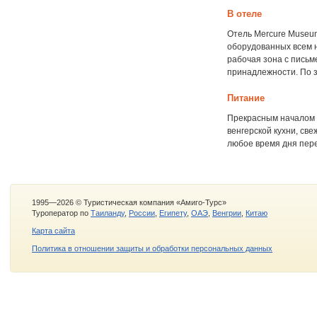
В отеле
Отель Mercure Museu
оборудованных всем н
рабочая зона с письм
принадлежности. По 
Питание
Прекрасным началом д
венгерской кухни, све
любое время дня пере
1995—2026 © Туристическая компания «Амиго-Турс»
Туроператор по
Таиланду
,
России
,
Египету
,
ОАЭ
,
Венгрии
,
Китаю
Карта сайта
Политика в отношении защиты и обработки персональных данных