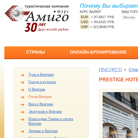
Почему Вы выбирает
КУРС ВАЛЮТ:
ВАШ ГОР
EUR
=
97,6817 РУБ.
USD
=
84,6315 РУБ.
GBP
=
113,9648 РУБ.
СТРАНЫ
ОНЛАЙН-БРОНИРОВАНИЕ
ГѓГ«Г ГўГ­Г Гї
Стр
Туры в Венгрию
PRESTIGE HOT
Города и курорты
О Венгрии
Отели Венгрии
Виза в Венгрию
Экскурсии в Венгрии
Новогодние Ужины в отелях
Венгрии
Лечение в Венгрии