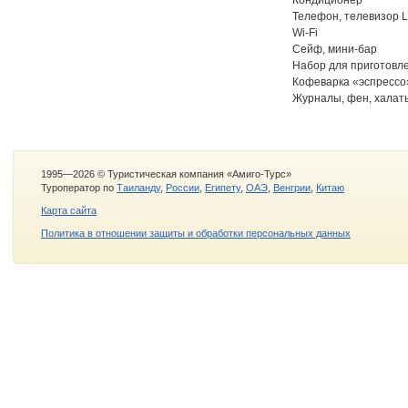
Кондиционер
Телефон, телевизор 
Wi-Fi
Сейф, мини-бар
Набор для приготовле
Кофеварка «эспрессо
Журналы, фен, халаты
1995—2026 © Туристическая компания «Амиго-Турс»
Туроператор по
Таиланду
,
России
,
Египету
,
ОАЭ
,
Венгрии
,
Китаю
Карта сайта
Политика в отношении защиты и обработки персональных данных