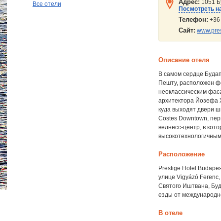
Адрес:
1051 Бу
Все отели
Посмотреть на
Телефон:
+36 
Сайт:
www.pre
Описание отеля
В самом сердце Буда
Пешту, расположен фе
неоклассическим фаса
архитектора Йозефа Х
куда выходят двери 
Costes Downtown, пер
велнесс-центр, в кот
высокотехнологичным 
Расположение
Prestige Hotel Budap
улице Vigyázó Ferenc
Святого Иштвана, Буд
езды от международн
В отеле