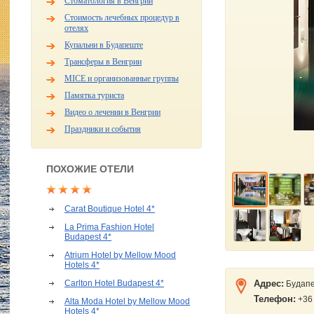
Стоматология в Венгрии
Стоимость лечебных процедур в
отелях
Купальни в Будапеште
Трансферы в Венгрии
MICE и организованные группы
Памятка туриста
Видео о лечении в Венгрии
Праздники и события
ПОХОЖИЕ ОТЕЛИ
Carat Boutique Hotel 4*
La Prima Fashion Hotel
Budapest 4*
Atrium Hotel by Mellow Mood
Hotels 4*
Carlton Hotel Budapest 4*
Адрес:
Будапе
Телефон:
+36 
Alta Moda Hotel by Mellow Mood
Hotels 4*