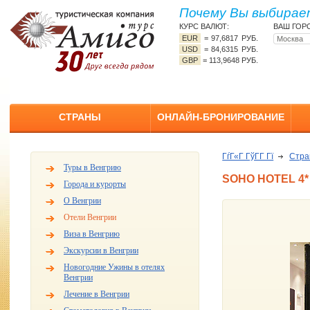
Почему Вы выбирает
КУРС ВАЛЮТ:
ВАШ ГОР
EUR
=
97,6817 РУБ.
USD
=
84,6315 РУБ.
GBP
=
113,9648 РУБ.
СТРАНЫ
ОНЛАЙН-БРОНИРОВАНИЕ
ГѓГ«Г ГўГ­Г Гї
Стр
Туры в Венгрию
SOHO HOTEL 4*
Города и курорты
О Венгрии
Отели Венгрии
Виза в Венгрию
Экскурсии в Венгрии
Новогодние Ужины в отелях
Венгрии
Лечение в Венгрии