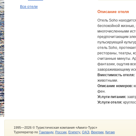
Все отели
Описание отеля
Отель Soho находится
беспокойной жизнью, 
многочисленными ист
предпочитающим элега
пульсирующей культур
отель Soho, протекае
рестораны, театры, к
считанные минуты. Аро
фантазии, ощутив все
завораживающему иск
Вместимость отеля:
животными.
Описание номеров
:
к
фен.
Услуги питания:
завт
Услуги отеля:
круглос
1995—2026 © Туристическая компания «Амиго-Турс»
Туроператор по
Таиланду
,
России
,
Египету
,
ОАЭ
,
Венгрии
,
Китаю