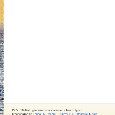
1995—2026 © Туристическая компания «Амиго-Турс»
Туроператор по
Таиланду
,
России
,
Египету
,
ОАЭ
,
Венгрии
,
Китаю