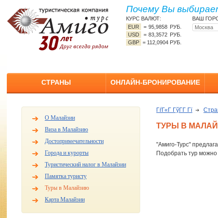
Почему Вы выбирает
КУРС ВАЛЮТ:
ВАШ ГОР
EUR
=
95,9858 РУБ.
USD
=
83,3572 РУБ.
GBP
=
112,0904 РУБ.
СТРАНЫ
ОНЛАЙН-БРОНИРОВАНИЕ
ГѓГ«Г ГўГ­Г Гї
Стр
О Малайзии
ТУРЫ В МАЛА
Виза в Малайзию
Достопримечательности
"Амиго-Турс" предлаг
Города и курорты
Подобрать тур можно
Туристический налог в Малайзии
Памятка туристу
Туры в Малайзию
Карта Малайзии