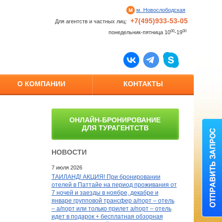
м. Новослободская
+7(495)933-53-05
Для агентств и частных лиц:
00
00
понедельник-пятница 10
-19
О КОМПАНИИ
КОНТАКТЫ
ОНЛАЙН-БРОНИРОВАНИЕ
ДЛЯ ТУРАГЕНТСТВ
НОВОСТИ
7 июля 2026
ТАИЛАНД! АКЦИЯ! При бронировании
отелей в Паттайе на период проживания от
7 ночей и заезды в ноябре, декабре и
январе групповой трансфер а/порт – отель
– а/порт или только прилет а/порт – отель
идет в подарок + бесплатная обзорная