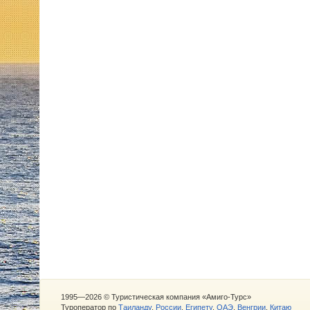
1995—2026 © Туристическая компания «Амиго-Турс»
Туроператор по
Таиланду
,
России
,
Египету
,
ОАЭ
,
Венгрии
,
Китаю