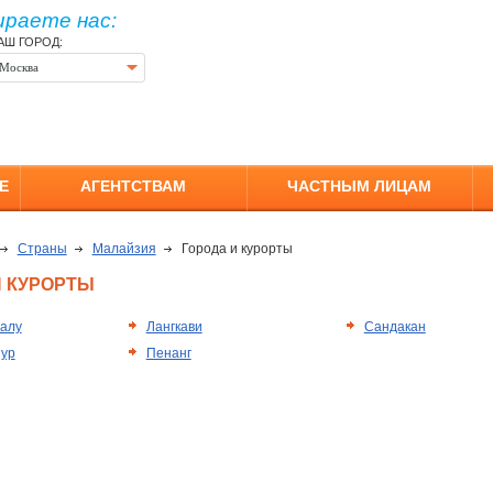
ираете нас:
АШ ГОРОД:
Москва
Е
АГЕНТСТВАМ
ЧАСТНЫМ ЛИЦАМ
Страны
Малайзия
Города и курорты
И КУРОРТЫ
алу
Лангкави
Сандакан
пур
Пенанг