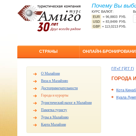
Почему Вы выб
КУРС ВАЛЮТ:
В
EUR
=
96,8803 РУБ.
USD
=
83,8499 РУБ.
GBP
=
113,0213 РУБ.
СТРАНЫ
ОНЛАЙН-БРОНИРОВАНИ
ГѓГ«Г ГўГ­Г Гї
О Малайзии
ГОРОДА 
Виза в Малайзию
Достопримечательности
Кота Кинаб
Города и курорты
Куала Лум
Туристический налог в Малайзии
Памятка туристу
Туры в Малайзию
Карта Малайзии