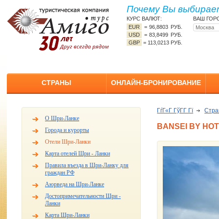
Почему Вы выбирает
КУРС ВАЛЮТ:
ВАШ ГОР
EUR
=
96,8803 РУБ.
USD
=
83,8499 РУБ.
GBP
=
113,0213 РУБ.
СТРАНЫ
ОНЛАЙН-БРОНИРОВАНИЕ
ГѓГ«Г ГўГ­Г Гї
Стр
О Шри-Ланке
BANSEI BY HOTE
Города и курорты
Отели Шри-Ланки
Карта отелей Шри - Ланки
Правила въезда в Шри-Ланку для
граждан РФ
Аюрведа на Шри-Ланке
Достопримечательности Шри -
Ланки
Карта Шри-Ланки