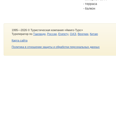
- терраса
- балкон
1995—2026 © Туристическая компания «Амиго-Турс»
Туроператор по
Таиланду
,
России
,
Египету
,
ОАЭ
,
Венгрии
,
Китаю
Карта сайта
Политика в отношении защиты и обработки персональных данных