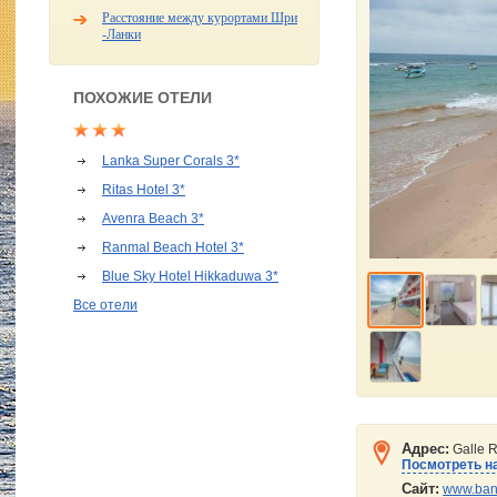
Расстояние между курортами Шри
-Ланки
ПОХОЖИЕ ОТЕЛИ
Lanka Super Corals 3*
Ritas Hotel 3*
Avenra Beach 3*
Ranmal Beach Hotel 3*
Blue Sky Hotel Hikkaduwa 3*
Все отели
Адрес:
Galle R
Посмотреть на
Сайт:
www.bans