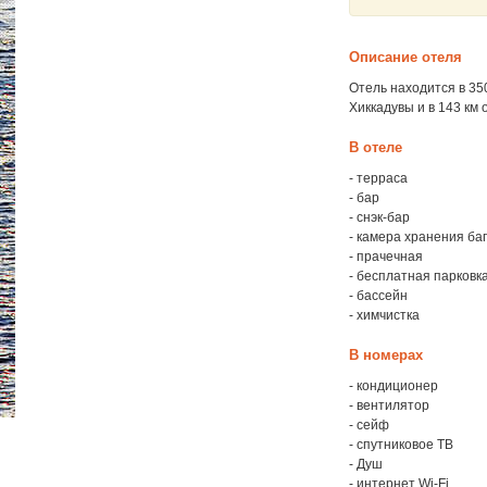
Описание отеля
Отель находится в 35
Хиккадувы и в 143 км
В отеле
- терраса
- бар
- снэк-бар
- камера хранения ба
- прачечная
- бесплатная парковк
- бассейн
- химчистка
В номерах
- кондиционер
- вентилятор
- сейф
- спутниковое ТВ
- Душ
- интернет Wi-Fi