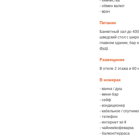
- химчистка
- обмен валют
- врач
Питание
Банкетный зал до 400
шведский стол с широ
главном здании, бар 
фуд).
Размещение
В отеле 2 этажа и 60 
В номерах
- ванна / душ
- мини-бар
- сейф
- кондиционер
- кабельное / спутник
- телефон
- интернет wi-fi
- чайник/кофеварка
- балкон/терраса