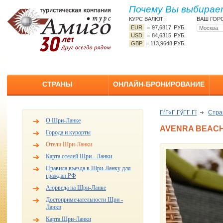
Почему Вы выбирает
КУРС ВАЛЮТ:
ВАШ ГОР
EUR
=
97,6817 РУБ.
USD
=
84,6315 РУБ.
GBP
=
113,9648 РУБ.
СТРАНЫ
ОНЛАЙН-БРОНИРОВАНИЕ
ГѓГ«Г ГўГ­Г Гї
Стр
О Шри-Ланке
AVENRA BEACH
Города и курорты
Отели Шри-Ланки
Карта отелей Шри - Ланки
Правила въезда в Шри-Ланку для
граждан РФ
Аюрведа на Шри-Ланке
Достопримечательности Шри -
Ланки
Карта Шри-Ланки