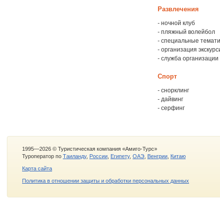
Развлечения
- ночной клуб
- пляжный волейбол
- специальные темати
- организация экскурс
- служба организации
Спорт
- снорклинг
- дайвинг
- серфинг
1995—2026 © Туристическая компания «Амиго-Турс»
Туроператор по
Таиланду
,
России
,
Египету
,
ОАЭ
,
Венгрии
,
Китаю
Карта сайта
Политика в отношении защиты и обработки персональных данных