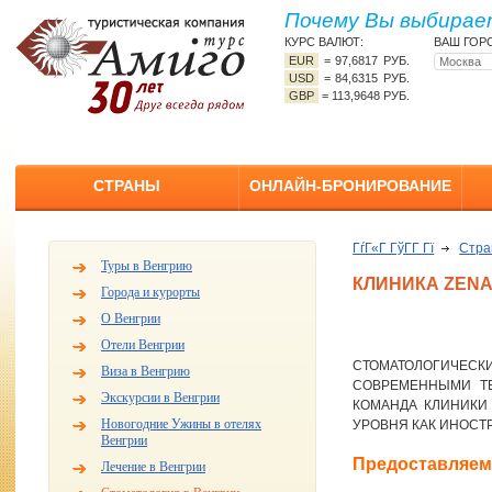
Почему Вы выбирает
КУРС ВАЛЮТ:
ВАШ ГОР
EUR
=
97,6817 РУБ.
USD
=
84,6315 РУБ.
GBP
=
113,9648 РУБ.
СТРАНЫ
ОНЛАЙН-БРОНИРОВАНИЕ
ГѓГ«Г ГўГ­Г Гї
Стр
Туры в Венгрию
КЛИНИКА ZENA
Города и курорты
О Венгрии
Отели Венгрии
СТОМАТОЛОГИЧЕСК
Виза в Венгрию
СОВРЕМЕННЫМИ ТЕ
Экскурсии в Венгрии
КОМАНДА КЛИНИКИ
Новогодние Ужины в отелях
УРОВНЯ КАК ИНОСТ
Венгрии
Предоставляем
Лечение в Венгрии