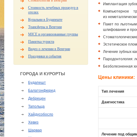
Стоматология в Венгрии
Имплантация зубо
Стоимость лечебных процедур в
Компьютерное тр
отелях
из неметаллически
Купальни в Будапеште
Пакет по льготным
Трансферы в Венгрии
шлифование и проф
MICE и организованные группы
Стоматологические
Памятка туриста
Эстетическое плом
Видео о лечении в Венгрии
Лечение зубных ка
Праздники и события
Пародонтология: л
Безболезненная хи
ГОРОДА И КУРОРТЫ
Цены клиники:
Будапешт
Балатонфюред
Тип лечения
Дебрецен
Даигностика
Тапольца
Хайдусобосло
Хевиз
Шарвар
Лечение под общи