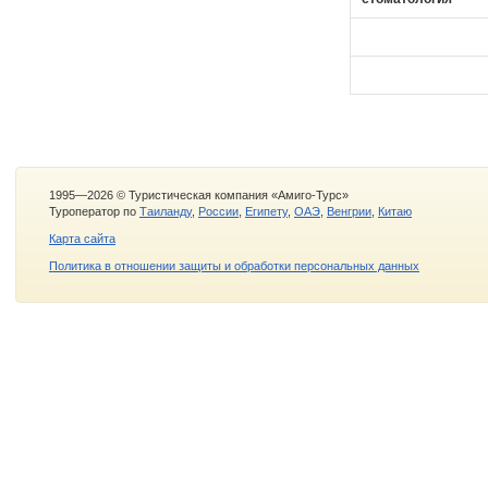
1995—2026 © Туристическая компания «Амиго-Турс»
Туроператор по
Таиланду
,
России
,
Египету
,
ОАЭ
,
Венгрии
,
Китаю
Карта сайта
Политика в отношении защиты и обработки персональных данных