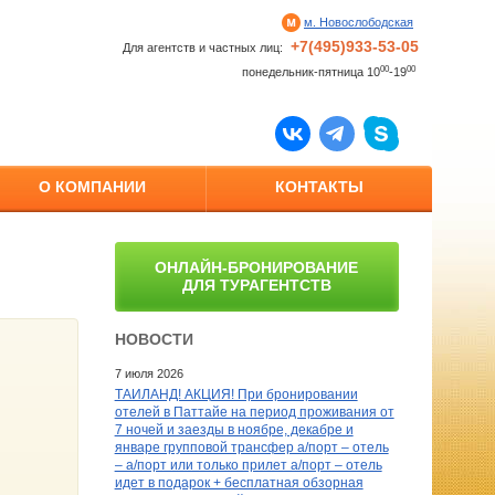
м. Новослободская
+7(495)933-53-05
Для агентств и частных лиц:
00
00
понедельник-пятница 10
-19
О КОМПАНИИ
КОНТАКТЫ
ОНЛАЙН-БРОНИРОВАНИЕ
ДЛЯ ТУРАГЕНТСТВ
НОВОСТИ
7 июля 2026
ТАИЛАНД! АКЦИЯ! При бронировании
отелей в Паттайе на период проживания от
7 ночей и заезды в ноябре, декабре и
январе групповой трансфер а/порт – отель
– а/порт или только прилет а/порт – отель
идет в подарок + бесплатная обзорная