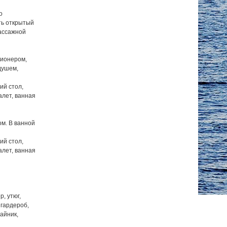
о
ть открытый
массажной
ционером,
душем,
ий стол,
алет, ванная
м. В ванной
ий стол,
алет, ванная
, утюг,
 гардероб,
айник,