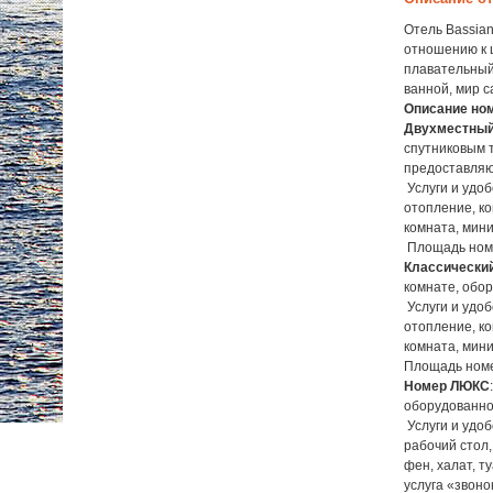
Отель Bassian
отношению к ц
плавательный 
ванной, мир с
Описание но
Двухместный
спутниковым 
предоставляю
Услуги и удоб
отопление, ко
комната, мини
Площадь номе
Классически
комнате, обо
Услуги и удоб
отопление, ко
комната, мини
Площадь номе
Номер ЛЮКС
оборудованно
Услуги и удоб
рабочий стол,
фен, халат, т
услуга «звоно