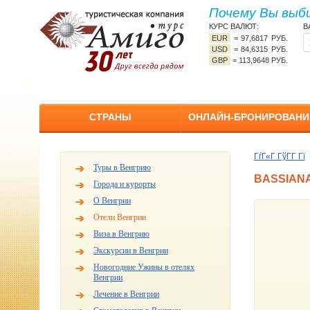
Почему Вы выб
КУРС ВАЛЮТ:
В
EUR
=
97,6817 РУБ.
USD
=
84,6315 РУБ.
GBP
=
113,9648 РУБ.
СТРАНЫ
ОНЛАЙН-БРОНИРОВАНИ
ГѓГ«Г ГўГ­Г Гї
Туры в Венгрию
BASSIANA
Города и курорты
О Венгрии
Отели Венгрии
Виза в Венгрию
Экскурсии в Венгрии
Новогодние Ужины в отелях
Венгрии
Лечение в Венгрии