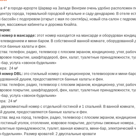
a 4* в городе-курорте Шарвар на Западе Венгрии очень удобно расположен п
ентру города, термальной городской купальне и саду-дендрарию. В отеле ес
бассейн с подогревом (открыт с мая по сентябрь), новый спа-салон с гидро
аун, массажные кабинеты и дорожка Кнайпа.
меров:
 номер в мансарде:
этот номер находится на мансарде и оборудован конди
телевидением и мини-баром. В собственной ванной комнате, оборудованной 
тся банные халаты и фен.
ства: телефон, радио, телевизор с плоским экраном, кондиционер, утюг, рабоч
вровое покрытие, шкаф/гардероб, фен, халат, туалетные принадлежности, ту
-бар, услуга «звонок-будильник»
ра: 24 м²
й номер
DBL
:
это стильный номер с кондиционером, телевизором и мини-баро
рудованной душем, предоставляются банные халаты и фен.
ства: телефон, радио, телевизор с плоским экраном, кондиционер, утюг, рабоч
вровое покрытие, шкаф/гардероб, фен, халат, туалетные принадлежности, ту
-бар, услуга «звонок-будильник»
ра: 24 м²
: двухкомнатный номер с отдельной гостиной и 1 спальней. В ванной комнате,
й душем, предоставляются банные халаты и фен.
ства: вид на город, телефон, радио, телевизор с плоским экраном, кондиционер
 гостиный уголок, отопление, ковровое покрытие, доступны смежные номера ,
уалетные принадлежности, туалет, ванная комната, мини-бар, электрический ч
к-будильник». Размер кроватей: 2 двуспальные кровати