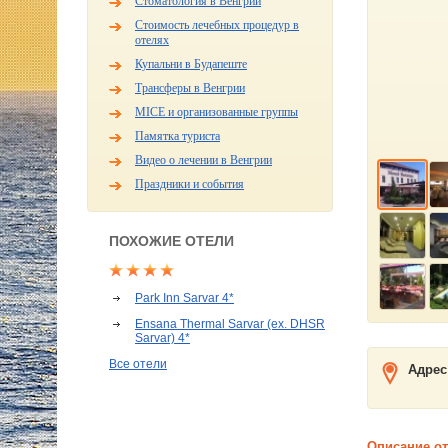
Стоматология в Венгрии
Стоимость лечебных процедур в
отелях
Купальни в Будапеште
Трансферы в Венгрии
MICE и организованные группы
Памятка туриста
Видео о лечении в Венгрии
Праздники и события
ПОХОЖИЕ ОТЕЛИ
Park Inn Sarvar 4*
Ensana Thermal Sarvar (ex. DHSR
Sarvar) 4*
Все отели
Адрес
Описание о