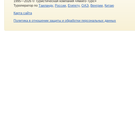
1995—2026 © Туристическая компания «Амиго-Турс»
Туроператор по
Таиланду
,
России
,
Египету
,
ОАЭ
,
Венгрии
,
Китаю
Карта сайта
Политика в отношении защиты и обработки персональных данных