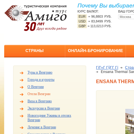
Почему Вы выбирает
КУРС ВАЛЮТ:
ВАШ ГОР
EUR
=
96,8803 РУБ.
USD
=
83,8499 РУБ.
GBP
=
113,0213 РУБ.
СТРАНЫ
ОНЛАЙН-БРОНИРОВАНИЕ
ГѓГ«Г ГўГ­Г Гї
Стр
Ensana Thermal Sar
Туры в Венгрию
Города и курорты
ENSANA THERMA
О Венгрии
Отели Венгрии
Виза в Венгрию
Экскурсии в Венгрии
Новогодние Ужины в отелях
Венгрии
Лечение в Венгрии