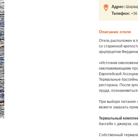
Адрес:
Шарвар
Телефон:
+36 
Описание отеля
Отель расположен в 
со старинной крепост
эрцгерцегом Фердина
«Источник омоложения
омолаживающими проц
Европейской Ассоциац
Термальные бассейны
ресторана. После куп
пруда, познакомиться
При выборе питания 
можете заказать прям
Термальный компле
бассейн с джакузи, са
Собственный термаль