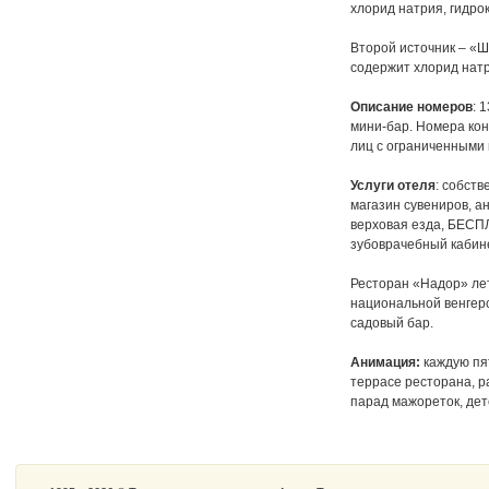
хлорид натрия, гидро
Второй источник – «Ш
содержит хлорид натр
Описание номеров
: 
мини-бар. Номера ко
лиц с ограниченными
Услуги отеля
: собств
магазин сувениров, а
верховая езда, БЕСП
зубоврачебный кабине
Ресторан «Надор» лет
национальной венгерс
садовый бар.
Анимация:
каждую пят
террасе ресторана, р
парад мажореток, дет