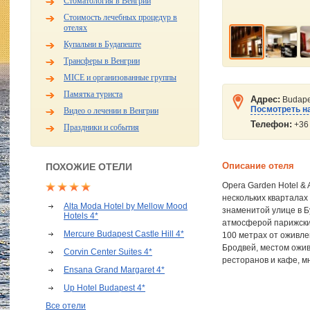
Стоматология в Венгрии
Стоимость лечебных процедур в
отелях
Купальни в Будапеште
Трансферы в Венгрии
MICE и организованные группы
Памятка туриста
Адрес:
Budapes
Посмотреть на
Видео о лечении в Венгрии
Телефон:
+36 
Праздники и события
Описание отеля
ПОХОЖИЕ ОТЕЛИ
Opera Garden Hotel &
нескольких кварталах
Alta Moda Hotel by Mellow Mood
знаменитой улице в Б
Hotels 4*
атмосферой парижских
Mercure Budapest Castle Hill 4*
100 метрах от оживл
Бродвей, местом ожив
Corvin Center Suites 4*
ресторанов и кафе, м
Ensana Grand Margaret 4*
Up Hotel Budapest 4*
Все отели