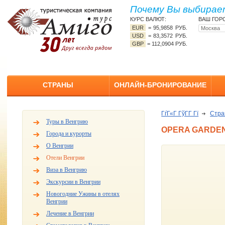
Почему Вы выбирает
КУРС ВАЛЮТ:
ВАШ ГОР
EUR
=
95,9858 РУБ.
USD
=
83,3572 РУБ.
GBP
=
112,0904 РУБ.
СТРАНЫ
ОНЛАЙН-БРОНИРОВАНИЕ
ГѓГ«Г ГўГ­Г Гї
Стр
Туры в Венгрию
OPERA GARDEN
Города и курорты
О Венгрии
Отели Венгрии
Виза в Венгрию
Экскурсии в Венгрии
Новогодние Ужины в отелях
Венгрии
Лечение в Венгрии