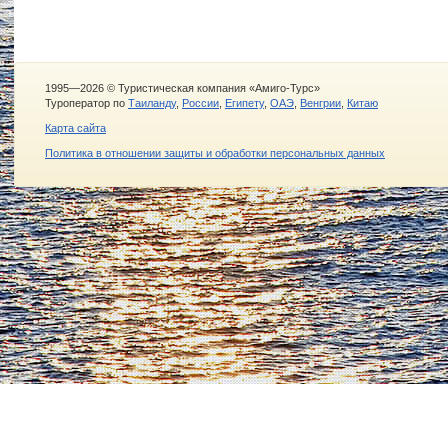
1995—2026 © Туристическая компания «Амиго-Турс»
Туроператор по
Таиланду
,
России
,
Египету
,
ОАЭ
,
Венгрии
,
Китаю
Карта сайта
Политика в отношении защиты и обработки персональных данных