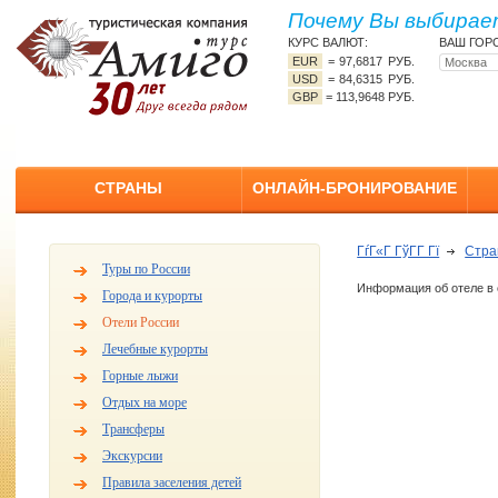
Почему Вы выбирает
КУРС ВАЛЮТ:
ВАШ ГОР
EUR
=
97,6817 РУБ.
USD
=
84,6315 РУБ.
GBP
=
113,9648 РУБ.
СТРАНЫ
ОНЛАЙН-БРОНИРОВАНИЕ
ГѓГ«Г ГўГ­Г Гї
Стр
Туры по России
Информация об отеле в 
Города и курорты
Отели России
Лечебные курорты
Горные лыжи
Отдых на море
Трансферы
Экскурсии
Правила заселения детей