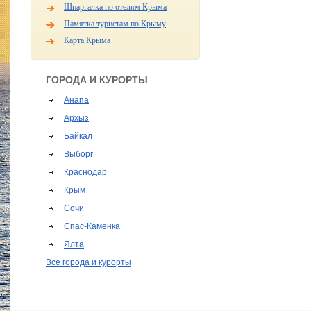
Шпаргалка по отелям Крыма
Памятка туристам по Крыму
Карта Крыма
ГОРОДА И КУРОРТЫ
Анапа
Архыз
Байкал
Выборг
Краснодар
Крым
Сочи
Спас-Каменка
Ялта
Все города и курорты