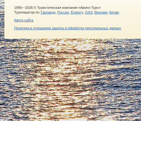
1995—2026 © Туристическая компания «Амиго-Турс»
Туроператор по
Таиланду
,
России
,
Египету
,
ОАЭ
,
Венгрии
,
Китаю
Карта сайта
Политика в отношении защиты и обработки персональных данных