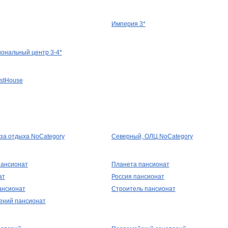
Империя 3*
иональный центр 3-4*
stHouse
аза отдыха NoCategory
Северный, ОЛЦ NoCategory
пансионат
Планета пансионат
ат
Россия пансионат
ансионат
Строитель пансионат
ений пансионат