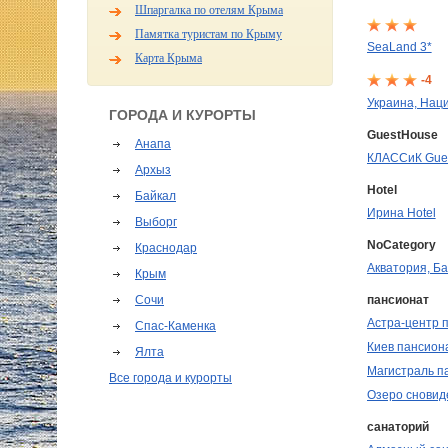
Шпаргалка по отелям Крыма
Памятка туристам по Крыму
SeaLand 3*
Карта Крыма
-4
Украина, Нац
ГОРОДА И КУРОРТЫ
GuestHouse
Анапа
КЛАССиК Gue
Архыз
Hotel
Байкал
Ирина Hotel
Выборг
NoCategory
Краснодар
Акватория, Б
Крым
пансионат
Сочи
Астра-центр 
Спас-Каменка
Киев пансион
Ялта
Магистраль п
Все города и курорты
Озеро сновид
санаторий