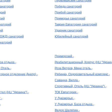
наторий
Первомайский санаторий
санаторий
Победа санаторий
орий
Прибой санаторий
рий
Приморье санаторий
наторий
Таврия Евпатория санаторий
ий
Ударник санаторий
ЮЖД) санаторий
Юбилейный санаторий
анаторий
Приморский -
за отдыха -
Реабилитационный, Корпус (НЦ "Украина
 Отель -
Роза Ветров, Мини отель -
торное отделение Днепр) -
Рябинка, Оздоровительный комплекс -
Саванна, Вилла -
Спортивный, Отель (НЦ "Украина") -
тел (НЦ "Украина") -
ТОК Евпатория -
 -
У Лукоморья -
-
У Лукоморья, База отдыха -
Федор Шаляпин -