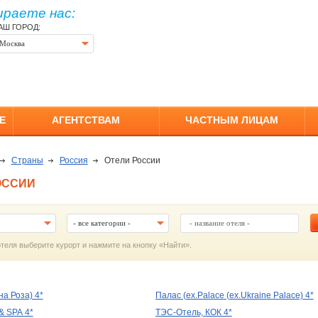
ираете нас:
АШ ГОРОД:
Москва
Е
АГЕНТСТВАМ
ЧАСТНЫМ ЛИЦАМ
Страны
Россия
Отели России
ОССИИ
- все категории -
отеля выберите курорт и нажмите на кнопку «Найти».
на Роза) 4*
Палас (ex.Palace (ex.Ukraine Palace) 4*
 & SPA 4*
ТЭС-Отель, КОК 4*