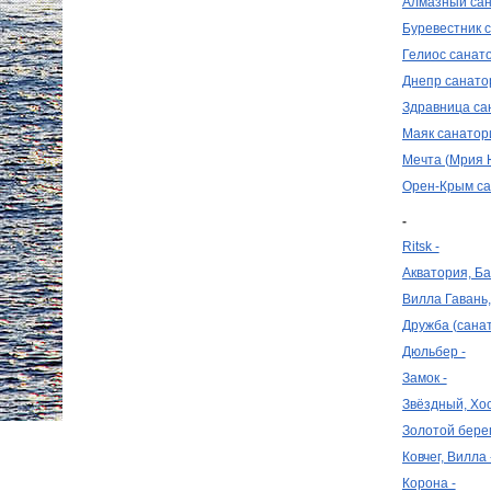
Алмазный са
Буревестник 
Гелиос санат
Днепр санато
Здравница са
Маяк санатор
Мечта (Мрия 
Орен-Крым с
-
Ritsk -
Акватория, Ба
Вилла Гавань,
Дружба (сана
Дюльбер -
Замок -
Звёздный, Хос
Золотой берег
Ковчег, Вилла 
Корона -