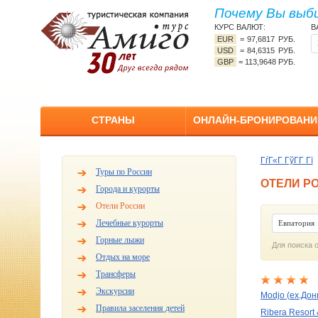
Почему Вы выб
КУРС ВАЛЮТ:
В
EUR
=
97,6817 РУБ.
USD
=
84,6315 РУБ.
GBP
=
113,9648 РУБ.
СТРАНЫ
ОНЛАЙН-БРОНИРОВАНИ
ГѓГ«Г ГўГ­Г Гї
Туры по России
ОТЕЛИ Р
Города и курорты
Отели России
Лечебные курорты
Евпатория
Горные лыжи
Для поиска 
Отдых на море
Трансферы
Экскурсии
Modjo (ex.Дон
Правила заселения детей
Ribera Resort