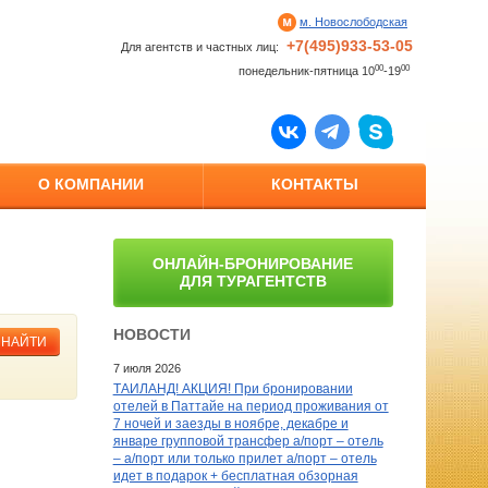
м. Новослободская
+7(495)933-53-05
Для агентств и частных лиц:
00
00
понедельник-пятница 10
-19
О КОМПАНИИ
КОНТАКТЫ
ОНЛАЙН-БРОНИРОВАНИЕ
ДЛЯ ТУРАГЕНТСТВ
НОВОСТИ
НАЙТИ
7 июля 2026
ТАИЛАНД! АКЦИЯ! При бронировании
отелей в Паттайе на период проживания от
7 ночей и заезды в ноябре, декабре и
январе групповой трансфер а/порт – отель
– а/порт или только прилет а/порт – отель
идет в подарок + бесплатная обзорная